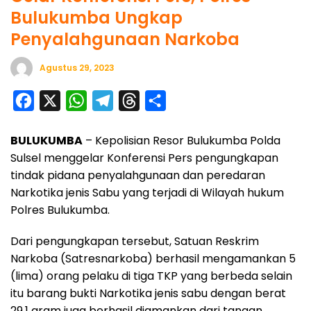
Bulukumba Ungkap
Penyalahgunaan Narkoba
Agustus 29, 2023
F
X
W
T
T
S
a
h
e
h
h
BULUKUMBA
– Kepolisian Resor Bulukumba Polda
c
a
l
r
a
Sulsel menggelar Konferensi Pers pengungkapan
e
t
e
e
r
tindak pidana penyalahgunaan dan peredaran
b
s
g
a
e
Narkotika jenis Sabu yang terjadi di Wilayah hukum
o
A
r
d
Polres Bulukumba.
o
p
a
s
Dari pengungkapan tersebut, Satuan Reskrim
k
p
m
Narkoba (Satresnarkoba) berhasil mengamankan 5
(lima) orang pelaku di tiga TKP yang berbeda selain
itu barang bukti Narkotika jenis sabu dengan berat
29.1 gram juga berhasil diamankan dari tangan