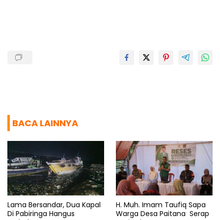
o
A
r
d
o
p
a
s
k
p
m
BACA LAINNYA
Lama Bersandar, Dua Kapal
H. Muh. Imam Taufiq Sapa
Di Pabiringa Hangus
Warga Desa Paitana Serap