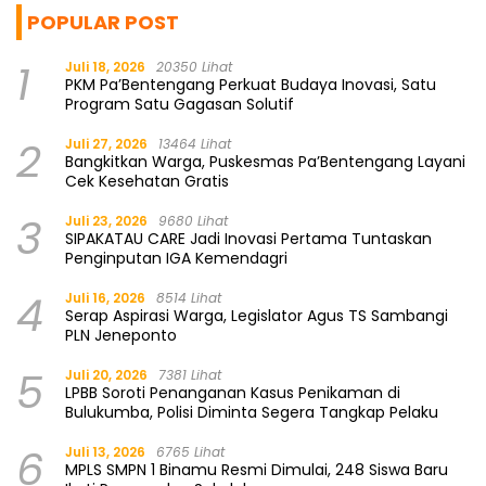
POPULAR POST
1
Juli 18, 2026
20350 Lihat
PKM Pa’Bentengang Perkuat Budaya Inovasi, Satu
Program Satu Gagasan Solutif
2
Juli 27, 2026
13464 Lihat
Bangkitkan Warga, Puskesmas Pa’Bentengang Layani
Cek Kesehatan Gratis
3
Juli 23, 2026
9680 Lihat
SIPAKATAU CARE Jadi Inovasi Pertama Tuntaskan
Penginputan IGA Kemendagri
4
Juli 16, 2026
8514 Lihat
Serap Aspirasi Warga, Legislator Agus TS Sambangi
PLN Jeneponto
5
Juli 20, 2026
7381 Lihat
LPBB Soroti Penanganan Kasus Penikaman di
Bulukumba, Polisi Diminta Segera Tangkap Pelaku
6
Juli 13, 2026
6765 Lihat
MPLS SMPN 1 Binamu Resmi Dimulai, 248 Siswa Baru