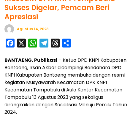
Sukses Digelar, Pemcam Beri
Apresiasi
Agustus 14, 2023
F
X
W
T
T
S
a
h
e
h
h
BANTAENG, Publikasi
– Ketua DPD KNPI Kabupaten
c
a
l
r
a
Bantaeng, Irsan Akbar didampingi Bendahara DPD
e
t
e
e
r
KNPI Kabupaten Bantaeng membuka dengan resmi
b
s
g
a
e
kegiatan Musyawarah Kecamatan DPK KNPI
o
A
r
d
Kecamatan Tompobulu di Aula Kantor Kecamatan
o
p
a
s
Tompobulu 13 Agustus 2023 yang sekaligus
dirangkaikan dengan Sosialisasi Menuju Pemilu Tahun
k
p
m
2024.