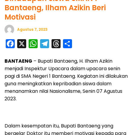
Bantaeng, Ilham Azikin Beri
Motivasi
Agustus 7, 2023
F
X
W
T
T
S
a
h
e
h
h
BANTAENG
– Bupati Bantaeng, H. Ilham Azikin
c
a
l
r
a
menjadi Inspektur Upacara dalam upacara senin
e
t
e
e
r
pagi di SMA Negeri 1 Bantaeng. Kegiatan ini dilakukan
b
s
g
a
e
guna meningkatkan kepribadian siswa dalam
o
A
r
d
menanamkan nilai Nasionalisme, Senin 07 Agustus
o
p
a
s
2023.
k
p
m
Dalam kesempatan itu, Bupati Bantaeng yang
bergelar Doktor itu memberi motivasi kepada para