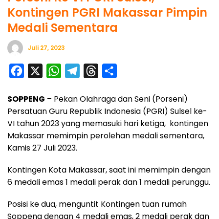
Kontingen PGRI Makassar Pimpin
Medali Sementara
Juli 27, 2023
F
X
W
T
T
S
a
h
e
h
h
SOPPENG
– Pekan Olahraga dan Seni (Porseni)
c
a
l
r
a
Persatuan Guru Republik Indonesia (PGRI) Sulsel ke-
e
t
e
e
r
VI tahun 2023 yang memasuki hari ketiga, kontingen
b
s
g
a
e
Makassar memimpin perolehan medali sementara,
o
A
r
d
Kamis 27 Juli 2023.
o
p
a
s
Kontingen Kota Makassar, saat ini memimpin dengan
k
p
m
6 medali emas 1 medali perak dan 1 medali perunggu.
Posisi ke dua, menguntit Kontingen tuan rumah
Soppeng dengan 4 medali emas, 2 medali perak dan