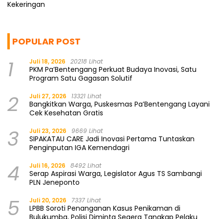
Kekeringan
POPULAR POST
1
Juli 18, 2026
20218 Lihat
PKM Pa’Bentengang Perkuat Budaya Inovasi, Satu
Program Satu Gagasan Solutif
2
Juli 27, 2026
13321 Lihat
Bangkitkan Warga, Puskesmas Pa’Bentengang Layani
Cek Kesehatan Gratis
3
Juli 23, 2026
9669 Lihat
SIPAKATAU CARE Jadi Inovasi Pertama Tuntaskan
Penginputan IGA Kemendagri
4
Juli 16, 2026
8492 Lihat
Serap Aspirasi Warga, Legislator Agus TS Sambangi
PLN Jeneponto
5
Juli 20, 2026
7337 Lihat
LPBB Soroti Penanganan Kasus Penikaman di
Bulukumba, Polisi Diminta Segera Tangkap Pelaku