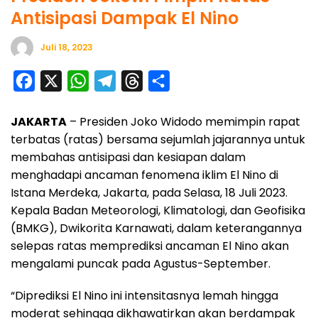
Antisipasi Dampak El Nino
Juli 18, 2023
F
X
W
T
T
S
a
h
e
h
h
JAKARTA
– Presiden Joko Widodo memimpin rapat
c
a
l
r
a
terbatas (ratas) bersama sejumlah jajarannya untuk
e
t
e
e
r
membahas antisipasi dan kesiapan dalam
b
s
g
a
e
menghadapi ancaman fenomena iklim El Nino di
o
A
r
d
Istana Merdeka, Jakarta, pada Selasa, 18 Juli 2023.
o
p
a
s
Kepala Badan Meteorologi, Klimatologi, dan Geofisika
(BMKG), Dwikorita Karnawati, dalam keterangannya
k
p
m
selepas ratas memprediksi ancaman El Nino akan
mengalami puncak pada Agustus-September.
“Diprediksi El Nino ini intensitasnya lemah hingga
moderat sehingga dikhawatirkan akan berdampak