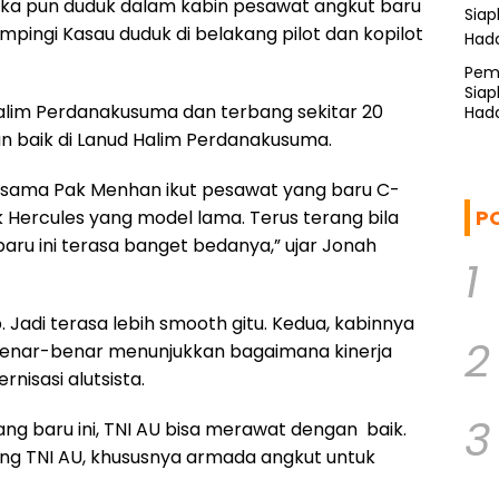
eka pun duduk dalam kabin pesawat angkut baru
pingi Kasau duduk di belakang pilot dan kopilot
Pemp
Siap
Halim Perdanakusuma dan terbang sekitar 20
Hada
n baik di Lanud Halim Perdanakusuma.
 sama Pak Menhan ikut pesawat yang baru C-
P
k Hercules yang model lama. Terus terang bila
aru ini terasa banget bedanya,” ujar Jonah
1
 Jadi terasa lebih smooth gitu. Kedua, kabinnya
2
i benar-benar menunjukkan bagaimana kinerja
isasi alutsista.
3
ng baru ini, TNI AU bisa merawat dengan baik.
ung TNI AU, khususnya armada angkut untuk