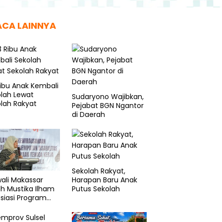
ACA LAINNYA
ibu Anak Kembali
lah Lewat
Sudaryono Wajibkan,
lah Rakyat
Pejabat BGN Ngantor
di Daerah
Sekolah Rakyat,
Harapan Baru Anak
ali Makassar
Putus Sekolah
ah Mustika Ilham
siasi Program
enaker