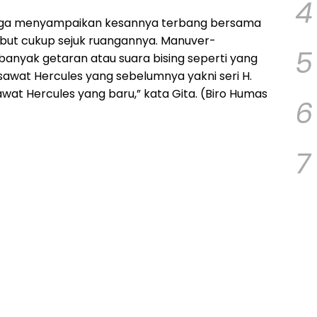
4
juga menyampaikan kesannya terbang bersama
ebut cukup sejuk ruangannya. Manuver-
5
 banyak getaran atau suara bising seperti yang
sawat Hercules yang sebelumnya yakni seri H.
at Hercules yang baru,” kata Gita. (Biro Humas
6
7