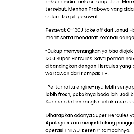
rekan media melalui ramp door. Mer
k
p
m
tersebut. Menhan Prabowo yang didam
dalam kokpit pesawat.
Pesawat C-130J take off dari Lanud 
menit serta mendarat kembali denga
“Cukup menyenangkan ya bisa diajak
130J Super Hercules. Saya pernah nai
dibandingkan dengan Hercules yang b
wartawan dari Kompas TV.
“Pertama itu engine-nya lebih senyap.
lebih fresh, pokoknya beda lah. Jad
Kemhan dalam rangka untuk memodern
Diharapkan adanya Super Hercules ya
Apalagi ini kan menjadi tulang pungg
operasi TNI AU. Keren !” tambahnya.