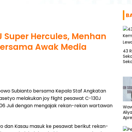
B
J Super Hercules, Menhan
 Bersama Awak Media
43 R
Seko
Seko
bowo Subianto bersama Kepala Staf Angkatan
asetyo melakukan joy flight pesawat C-130J
s 06 Juli dengan mengajak rekan-rekan wartawan
Waw
Aliy
Apre
Kem
o dan Kasau masuk ke pesawat berikut rekan-