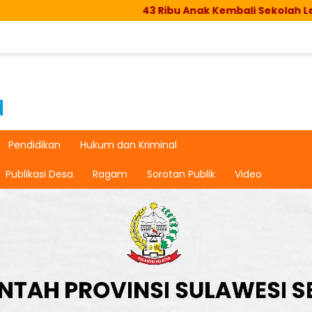
43 Ribu Anak Kembali Sekolah Lewat Seko
Pendidikan
Hukum dan Kriminal
Publikasi Desa
Ragam
Sorotan Publik
Video