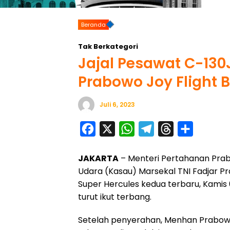
Beranda
Tak Berkategori
Jajal Pesawat C-130
Prabowo Joy Flight
Juli 6, 2023
F
X
W
T
T
S
a
h
e
h
h
JAKARTA
– Menteri Pertahanan Pra
c
a
l
r
a
Udara (Kasau) Marsekal TNI Fadjar Pr
e
t
e
e
r
Super Hercules kedua terbaru, Kami
b
s
g
a
e
turut ikut terbang.
o
A
r
d
Setelah penyerahan, Menhan Prabow
o
p
a
s