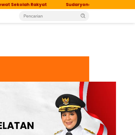
lah Rakyat
Sudaryono Wajibkan, Pejabat BGN Ngant