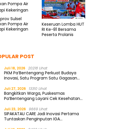
rov Sulsel
kan Pompa Air
Keseruan Lomba HUT
pi Kekeringan
RI Ke-81 Bersama
Peserta Prolanis
OPULAR POST
Juli 18, 2026
20218 Lihat
PKM Pa’Bentengang Perkuat Budaya
Inovasi, Satu Program Satu Gagasan
Solutif
Juli 27, 2026
13310 Lihat
Bangkitkan Warga, Puskesmas
Pa’Bentengang Layani Cek Kesehatan
Gratis
Juli 23, 2026
9669 Lihat
SIPAKATAU CARE Jadi Inovasi Pertama
Tuntaskan Penginputan IGA
Kemendagri