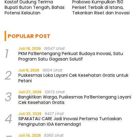
Kastaf Dudung Terima
Prabowo Kumpulkan 150
Bupati Buton Tengah, Bahas
Periset Terbaik di Istana,
Potensi Kelautan
Tekankan Riset dan Inovasi
POPULAR POST
1
Juli 18, 2026
19547 Lihat
PKM Pa’Bentengang Perkuat Budaya Inovasi, Satu
Program Satu Gagasan Solutif
2
Juli 8, 2026
16104 Lihat
Puskesmas Loka Layani Cek Kesehatan Gratis untuk
Petani
3
Juli 27, 2026
12672 Lihat
Bangkitkan Warga, Puskesmas Pa’Bentengang Layani
Cek Kesehatan Gratis
4
Juli 23, 2026
9427 Lihat
SIPAKATAU CARE Jadi Inovasi Pertama Tuntaskan
Penginputan IGA Kemendagri
Juli 16, 2026
8360 Lihat