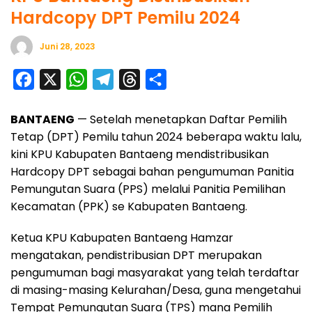
Hardcopy DPT Pemilu 2024
Juni 28, 2023
F
X
W
T
T
S
a
h
e
h
h
BANTAENG
— Setelah menetapkan Daftar Pemilih
c
a
l
r
a
Tetap (DPT) Pemilu tahun 2024 beberapa waktu lalu,
e
t
e
e
r
kini KPU Kabupaten Bantaeng mendistribusikan
b
s
g
a
e
Hardcopy DPT sebagai bahan pengumuman Panitia
o
A
r
d
Pemungutan Suara (PPS) melalui Panitia Pemilihan
o
p
a
s
Kecamatan (PPK) se Kabupaten Bantaeng.
k
p
m
Ketua KPU Kabupaten Bantaeng Hamzar
mengatakan, pendistribusian DPT merupakan
pengumuman bagi masyarakat yang telah terdaftar
di masing-masing Kelurahan/Desa, guna mengetahui
Tempat Pemungutan Suara (TPS) mana Pemilih