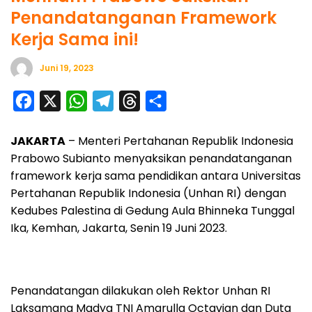
Penandatanganan Framework
Kerja Sama ini!
Juni 19, 2023
F
X
W
T
T
S
a
h
e
h
h
JAKARTA
– Menteri Pertahanan Republik Indonesia
c
a
l
r
a
Prabowo Subianto menyaksikan penandatanganan
e
t
e
e
r
framework kerja sama pendidikan antara Universitas
b
s
g
a
e
Pertahanan Republik Indonesia (Unhan RI) dengan
o
A
r
d
Kedubes Palestina di Gedung Aula Bhinneka Tunggal
o
p
a
s
Ika, Kemhan, Jakarta, Senin 19 Juni 2023.
k
p
m
Penandatangan dilakukan oleh Rektor Unhan RI
Laksamana Madya TNI Amarulla Octavian dan Duta