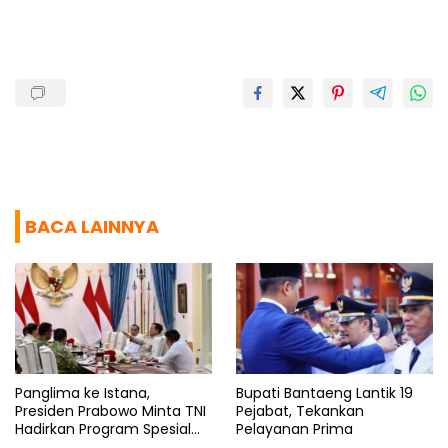
o
p
a
s
k
p
m
BACA LAINNYA
Panglima ke Istana,
Bupati Bantaeng Lantik 19
Presiden Prabowo Minta TNI
Pejabat, Tekankan
Hadirkan Program Spesial
Pelayanan Prima
untuk Rakyat