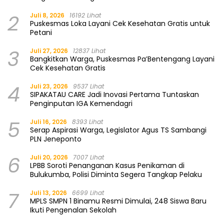
2
Juli 8, 2026
16192 Lihat
Puskesmas Loka Layani Cek Kesehatan Gratis untuk
Petani
3
Juli 27, 2026
12837 Lihat
Bangkitkan Warga, Puskesmas Pa’Bentengang Layani
Cek Kesehatan Gratis
4
Juli 23, 2026
9537 Lihat
SIPAKATAU CARE Jadi Inovasi Pertama Tuntaskan
Penginputan IGA Kemendagri
5
Juli 16, 2026
8393 Lihat
Serap Aspirasi Warga, Legislator Agus TS Sambangi
PLN Jeneponto
6
Juli 20, 2026
7007 Lihat
LPBB Soroti Penanganan Kasus Penikaman di
Bulukumba, Polisi Diminta Segera Tangkap Pelaku
7
Juli 13, 2026
6699 Lihat
MPLS SMPN 1 Binamu Resmi Dimulai, 248 Siswa Baru
Ikuti Pengenalan Sekolah