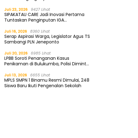
Gratis
Juli 23, 2026
9427 Lihat
SIPAKATAU CARE Jadi Inovasi Pertama
Tuntaskan Penginputan IGA
Kemendagri
Juli 16, 2026
8360 Lihat
Serap Aspirasi Warga, Legislator Agus TS
Sambangi PLN Jeneponto
Juli 20, 2026
6985 Lihat
LPBB Soroti Penanganan Kasus
Penikaman di Bulukumba, Polisi Diminta
Segera Tangkap Pelaku
Juli 13, 2026
6655 Lihat
MPLS SMPN 1 Binamu Resmi Dimulai, 248
Siswa Baru Ikuti Pengenalan Sekolah