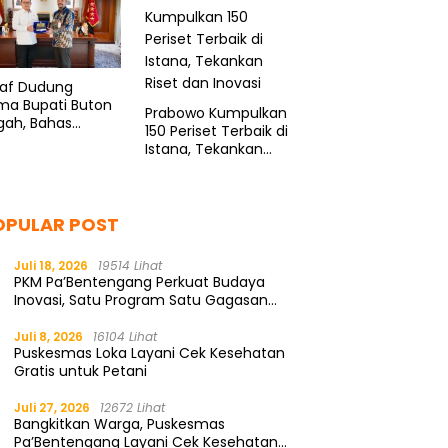
taf Dudung
ma Bupati Buton
Prabowo Kumpulkan
gah, Bahas
150 Periset Terbaik di
nsi Kelautan
Istana, Tekankan
Riset dan Inovasi
OPULAR POST
Juli 18, 2026
19514 Lihat
PKM Pa’Bentengang Perkuat Budaya
Inovasi, Satu Program Satu Gagasan
Solutif
Juli 8, 2026
16104 Lihat
Puskesmas Loka Layani Cek Kesehatan
Gratis untuk Petani
Juli 27, 2026
12672 Lihat
Bangkitkan Warga, Puskesmas
Pa’Bentengang Layani Cek Kesehatan