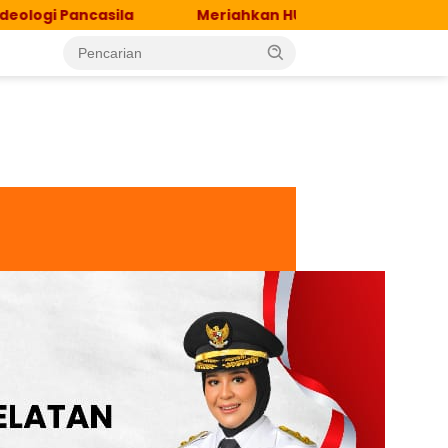
ncasila
Meriahkan HUT RI ke-81, MTsN 1 Jeneponto 