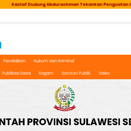
taf Dudung Abdurachman Tekankan Penguatan Ideologi Pa
Pendidikan
Hukum dan Kriminal
Publikasi Desa
Ragam
Sorotan Publik
Video