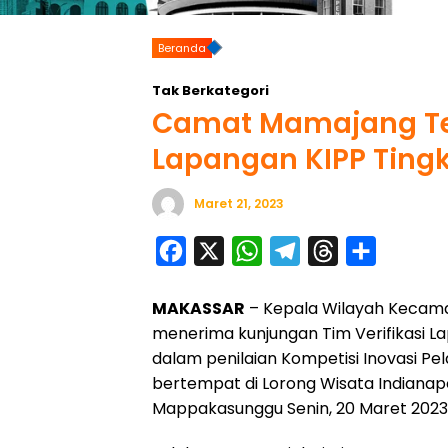
Beranda
Tak Berkategori
Camat Mamajang Ter
Lapangan KIPP Tingk
Maret 21, 2023
F
X
W
T
T
S
a
h
e
h
h
MAKASSAR
– Kepala Wilayah Kecamat
c
a
l
r
a
menerima kunjungan Tim Verifikasi La
e
t
e
e
r
dalam penilaian Kompetisi Inovasi Pel
b
s
g
a
e
bertempat di Lorong Wisata Indianapoli
o
A
r
d
Mappakasunggu Senin, 20 Maret 2023
o
p
a
s