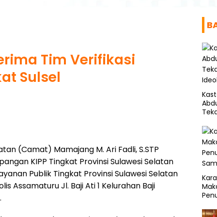
B
ima Tim Verifikasi
at Sulsel
Kas
Abd
Tek
Ideo
an (Camat) Mamajang M. Ari Fadli, S.STP
pangan KIPP Tingkat Provinsi Sulawesi Selatan
ayanan Publik Tingkat Provinsi Sulawesi Selatan
Kar
s Assamaturu Jl. Baji Ati 1 Kelurahan Baji
Mak
Penu
.
Sam