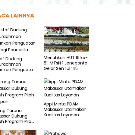
ACA LAINNYA
Meriahkan HUT RI ke-
taf Dudung
81, MTsN 1 Jeneponto
urachman
Gelar SenTul ’45
ankan Penguatan
logi Pancasila
Appi Minta PDAM
Makassar Utamakan
ang Taruna
Kualitas Layanan
assar Dukung
h Program Pilah
pah