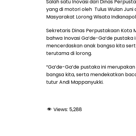
Salah satu Inovasi dari Dinas Perpus
k
p
m
yang di motori oleh Tulus Wulan Juni
Masyarakat Lorong Wisata Indianapol
Sekretaris Dinas Perpustakaan Kota
bahwa Inovasi Ga’de-Ga’de pustaka i
mencerdaskan anak bangsa kita ser
terutama di lorong.
“Ga’de-Ga’de pustaka ini merupakan
bangsa kita, serta mendekatkan baca
tutur Andi Mappanyukki.
Views:
5,288