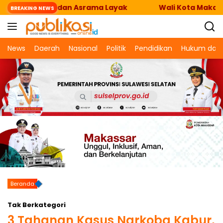
Langsung
n Fasilitas dan Asrama Layak
Wali Kota Makassar-
BREAKING NEWS
ke
konten
News
Daerah
Nasional
Politik
Pendidikan
Hukum dan 
Beranda
Tak Berkategori
3 Tahanan Kasus Narkoba Kabur,