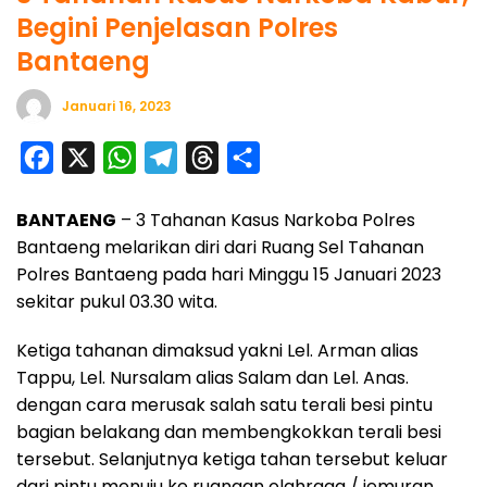
Begini Penjelasan Polres
Bantaeng
Januari 16, 2023
F
X
W
T
T
S
a
h
e
h
h
BANTAENG
– 3 Tahanan Kasus Narkoba Polres
c
a
l
r
a
Bantaeng melarikan diri dari Ruang Sel Tahanan
e
t
e
e
r
Polres Bantaeng pada hari Minggu 15 Januari 2023
b
s
g
a
e
sekitar pukul 03.30 wita.
o
A
r
d
Ketiga tahanan dimaksud yakni Lel. Arman alias
o
p
a
s
Tappu, Lel. Nursalam alias Salam dan Lel. Anas.
k
p
m
dengan cara merusak salah satu terali besi pintu
bagian belakang dan membengkokkan terali besi
tersebut. Selanjutnya ketiga tahan tersebut keluar
dari pintu menuju ke ruangan olahraga / jemuran,