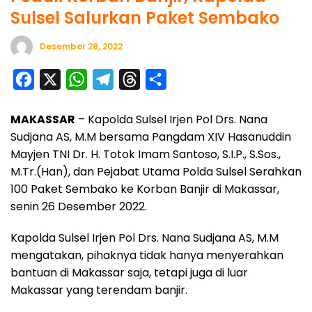
Sulsel Salurkan Paket Sembako
Desember 26, 2022
F
X
W
T
T
S
a
h
e
h
h
MAKASSAR
– Kapolda Sulsel Irjen Pol Drs. Nana
c
a
l
r
a
Sudjana AS, M.M bersama Pangdam XIV Hasanuddin
e
t
e
e
r
Mayjen TNI Dr. H. Totok Imam Santoso, S.I.P., S.Sos.,
b
s
g
a
e
M.Tr.(Han), dan Pejabat Utama Polda Sulsel Serahkan
o
A
r
d
100 Paket Sembako ke Korban Banjir di Makassar,
o
p
a
s
senin 26 Desember 2022.
k
p
m
Kapolda Sulsel Irjen Pol Drs. Nana Sudjana AS, M.M
mengatakan, pihaknya tidak hanya menyerahkan
bantuan di Makassar saja, tetapi juga di luar
Makassar yang terendam banjir.