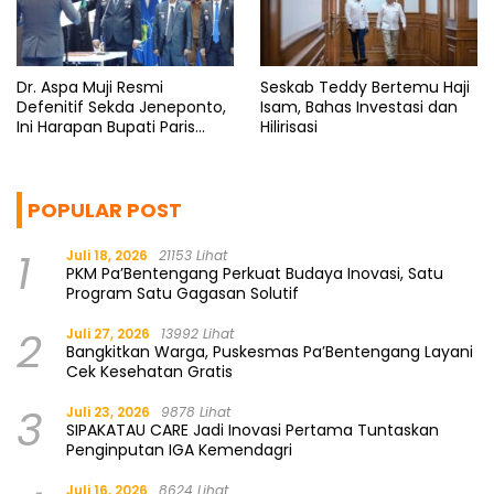
Dr. Aspa Muji Resmi
Seskab Teddy Bertemu Haji
Defenitif Sekda Jeneponto,
Isam, Bahas Investasi dan
Ini Harapan Bupati Paris
Hilirisasi
Yasir
POPULAR POST
1
Juli 18, 2026
21153 Lihat
PKM Pa’Bentengang Perkuat Budaya Inovasi, Satu
Program Satu Gagasan Solutif
2
Juli 27, 2026
13992 Lihat
Bangkitkan Warga, Puskesmas Pa’Bentengang Layani
Cek Kesehatan Gratis
3
Juli 23, 2026
9878 Lihat
SIPAKATAU CARE Jadi Inovasi Pertama Tuntaskan
Penginputan IGA Kemendagri
Juli 16, 2026
8624 Lihat