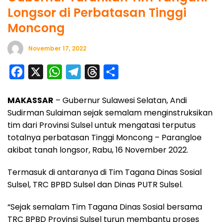
Longsor di Perbatasan Tinggi
Moncong
November 17, 2022
F
X
W
T
T
S
a
h
e
h
h
MAKASSAR
– Gubernur Sulawesi Selatan, Andi
c
a
l
r
a
Sudirman Sulaiman sejak semalam menginstruksikan
e
t
e
e
r
tim dari Provinsi Sulsel untuk mengatasi terputus
b
s
g
a
e
totalnya perbatasan Tinggi Moncong – Parangloe
o
A
r
d
akibat tanah longsor, Rabu, 16 November 2022.
o
p
a
s
Termasuk di antaranya di Tim Tagana Dinas Sosial
k
p
m
Sulsel, TRC BPBD Sulsel dan Dinas PUTR Sulsel.
“Sejak semalam Tim Tagana Dinas Sosial bersama
TRC BPBD Provinsi Sulsel turun membantu proses