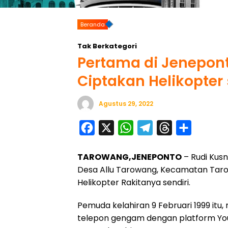
Beranda
Tak Berkategori
Pertama di Jenepon
Ciptakan Helikopter 
Agustus 29, 2022
F
X
W
T
T
S
a
h
e
h
h
TAROWANG,JENEPONTO
– Rudi Kus
c
a
l
r
a
Desa Allu Tarowang, Kecamatan Taro
e
t
e
e
r
Helikopter Rakitanya sendiri.
b
s
g
a
e
o
A
r
d
Pemuda kelahiran 9 Februari 1999 i
telepon gengam dengan platform You
o
p
a
s