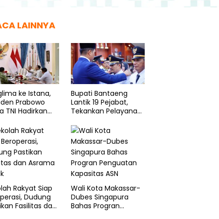
ACA LAINNYA
lima ke Istana,
Bupati Bantaeng
siden Prabowo
Lantik 19 Pejabat,
a TNI Hadirkan
Tekankan Pelayanan
ram Spesial
Prima
k Rakyat
lah Rakyat Siap
Wali Kota Makassar-
perasi, Dudung
Dubes Singapura
ikan Fasilitas dan
Bahas Progran
ama Layak
Penguatan Kapasitas