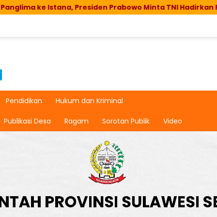
e Istana, Presiden Prabowo Minta TNI Hadirkan Program Sp
Pendidikan
Hukum dan Kriminal
Publikasi Desa
Ragam
Sorotan Publik
Video