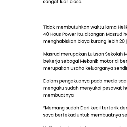
sangat luar biasa.
k
p
m
Tidak membutuhkan waktu lama Heli
40 Hous Power itu, ditangan Masrud
menghabiskan biaya kurang lebih 20 j
Masrud merupakan Lulusan Sekolah M
bekerja sebagai Mekanik motor di be
merupakan Usaha keluarganya sendir
Dalam pengakuanya pada media saat 
mengaku sudah menyukai pesawat heli
membuatnya
“Memang sudah Dari kecil tertarik de
saya bertekad untuk membuatnya send