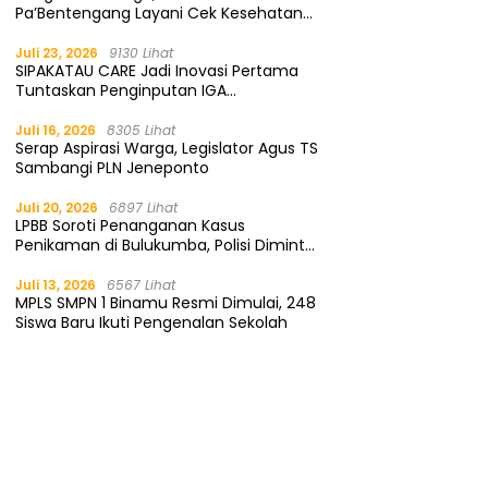
Pa’Bentengang Layani Cek Kesehatan
Gratis
Juli 23, 2026
9130 Lihat
SIPAKATAU CARE Jadi Inovasi Pertama
Tuntaskan Penginputan IGA
Kemendagri
Juli 16, 2026
8305 Lihat
Serap Aspirasi Warga, Legislator Agus TS
Sambangi PLN Jeneponto
Juli 20, 2026
6897 Lihat
LPBB Soroti Penanganan Kasus
Penikaman di Bulukumba, Polisi Diminta
Segera Tangkap Pelaku
Juli 13, 2026
6567 Lihat
MPLS SMPN 1 Binamu Resmi Dimulai, 248
Siswa Baru Ikuti Pengenalan Sekolah