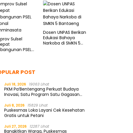
ASN
Dosen UNPAS Berikan
Edukasi Bahaya
rov Sulsel
Narkoba di SMKN 5
cepat
Bantaeng
bangunan PSEL
onal
minasata
OPULAR POST
Juli 18, 2026
19063 Lihat
PKM Pa’Bentengang Perkuat Budaya
Inovasi, Satu Program Satu Gagasan
Solutif
Juli 8, 2026
15829 Lihat
Puskesmas Loka Layani Cek Kesehatan
Gratis untuk Petani
Juli 27, 2026
12287 Lihat
Bangkitkan Warga, Puskesmas