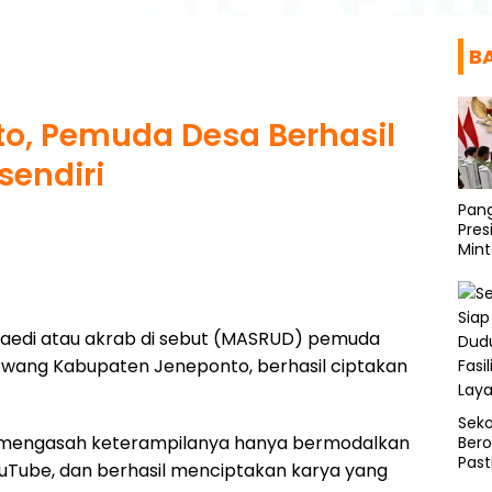
B
to, Pemuda Desa Berhasil
sendiri
Pang
Pre
Mint
Prog
untu
naedi atau akrab di sebut (MASRUD) pemuda
wang Kabupaten Jeneponto, berhasil ciptakan
Seko
tu, mengasah keterampilanya hanya bermodalkan
Bero
Past
Tube, dan berhasil menciptakan karya yang
Asr