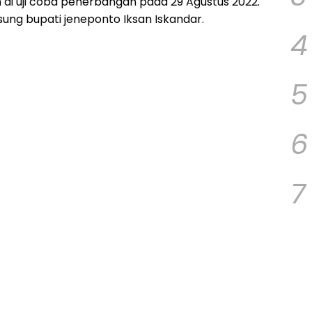
 di uji coba penerbangan pada 29 Agustus 2022.
sung bupati jeneponto Iksan Iskandar.
4
5
6
7