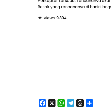
Helikopter tersebut rencananya akan
Besok yang rencananya di hadiri lang
Views:
9,394
F
X
W
T
T
S
a
h
e
h
h