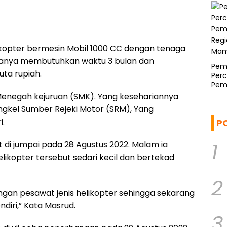
kopter bermesin Mobil 1000 CC dengan tenaga
 hanya membutuhkan waktu 3 bulan dan
Pemp
uta rupiah.
Per
Pem
Regi
enegah kejuruan (SMK). Yang kesehariannya
Mam
ngkel Sumber Rejeki Motor (SRM), Yang
i.
P
1
di jumpai pada 28 Agustus 2022. Malam ia
kopter tersebut sedari kecil dan bertekad
2
ngan pesawat jenis helikopter sehingga sekarang
iri,” Kata Masrud.
3