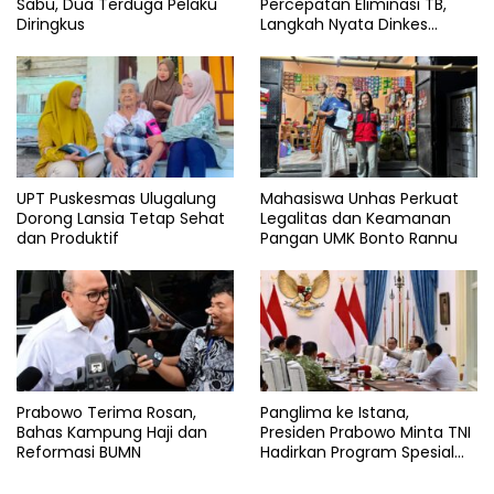
Sabu, Dua Terduga Pelaku
Percepatan Eliminasi TB,
Diringkus
Langkah Nyata Dinkes
Bantaeng
UPT Puskesmas Ulugalung
Mahasiswa Unhas Perkuat
Dorong Lansia Tetap Sehat
Legalitas dan Keamanan
dan Produktif
Pangan UMK Bonto Rannu
Prabowo Terima Rosan,
Panglima ke Istana,
Bahas Kampung Haji dan
Presiden Prabowo Minta TNI
Reformasi BUMN
Hadirkan Program Spesial
untuk Rakyat