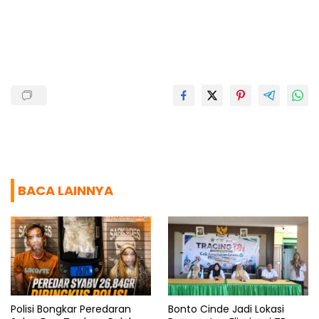
b
s
g
a
e
o
A
r
d
o
p
a
s
k
p
m
BACA LAINNYA
Polisi Bongkar Peredaran
Bonto Cinde Jadi Lokasi