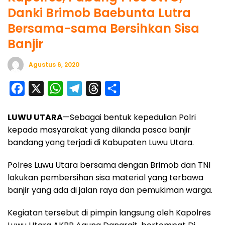
Danki Brimob Baebunta Lutra
Bersama-sama Bersihkan Sisa
Banjir
Agustus 6, 2020
F
X
W
T
T
S
a
h
e
h
h
LUWU UTARA
—Sebagai bentuk kepedulian Polri
c
a
l
r
a
kepada masyarakat yang dilanda pasca banjir
e
t
e
e
r
bandang yang terjadi di Kabupaten Luwu Utara.
b
s
g
a
e
o
A
r
d
Polres Luwu Utara bersama dengan Brimob dan TNI
lakukan pembersihan sisa material yang terbawa
o
p
a
s
banjir yang ada di jalan raya dan pemukiman warga.
k
p
m
Kegiatan tersebut di pimpin langsung oleh Kapolres