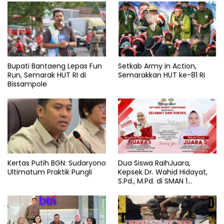
Bupati Bantaeng Lepas Fun
Setkab Army in Action,
Run, Semarak HUT RI di
Semarakkan HUT ke-81 RI
Bissampole
Kertas Putih BGN: Sudaryono
Dua Siswa RaihJuara,
Ultimatum Praktik Pungli
Kepsek Dr. Wahid Hidayat,
S.Pd., M.Pd. di SMAN 1
Bantaeng Tuai Pujian