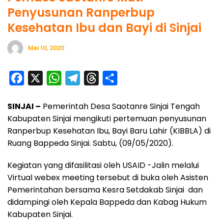
Penyusunan Ranperbup
Kesehatan Ibu dan Bayi di Sinjai
Mei 10, 2020
F
X
W
T
T
S
a
h
e
h
h
SINJAI –
Pemerintah Desa Saotanre Sinjai Tengah
c
a
l
r
a
Kabupaten Sinjai mengikuti pertemuan penyusunan
e
t
e
e
r
Ranperbup Kesehatan Ibu, Bayi Baru Lahir (KIBBLA) di
b
s
g
a
e
Ruang Bappeda Sinjai. Sabtu, (09/05/2020).
o
A
r
d
Kegiatan yang difasilitasi oleh USAID -Jalin melalui
o
p
a
s
Virtual webex meeting tersebut di buka oleh Asisten
k
p
m
Pemerintahan bersama Kesra Setdakab Sinjai dan
didampingi oleh Kepala Bappeda dan Kabag Hukum
Kabupaten Sinjai.