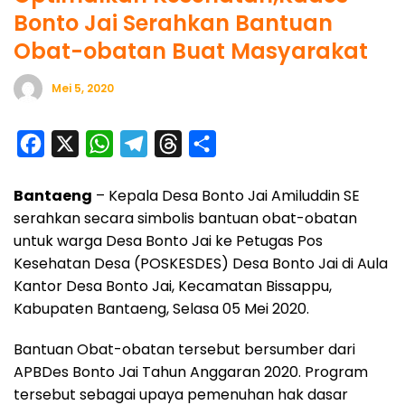
Bonto Jai Serahkan Bantuan
Obat-obatan Buat Masyarakat
Mei 5, 2020
F
X
W
T
T
S
a
h
e
h
h
Bantaeng
– Kepala Desa Bonto Jai Amiluddin SE
c
a
l
r
a
serahkan secara simbolis bantuan obat-obatan
e
t
e
e
r
untuk warga Desa Bonto Jai ke Petugas Pos
b
s
g
a
e
Kesehatan Desa (POSKESDES) Desa Bonto Jai di Aula
o
A
r
d
Kantor Desa Bonto Jai, Kecamatan Bissappu,
o
p
a
s
Kabupaten Bantaeng, Selasa 05 Mei 2020.
k
p
m
Bantuan Obat-obatan tersebut bersumber dari
APBDes Bonto Jai Tahun Anggaran 2020. Program
tersebut sebagai upaya pemenuhan hak dasar