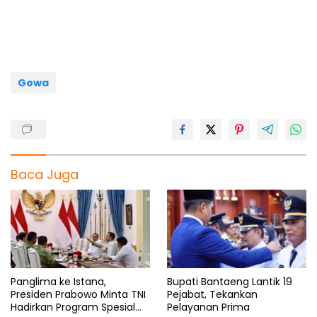
b
s
g
a
e
o
A
r
d
o
p
a
s
k
p
m
Gowa
Baca Juga
Panglima ke Istana,
Bupati Bantaeng Lantik 19
Presiden Prabowo Minta TNI
Pejabat, Tekankan
Hadirkan Program Spesial
Pelayanan Prima