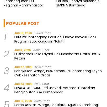
Pembangunan PSEL
Edukasi Bahaya Narkoba di
Regional Mamminasata
SMKN 5 Bantaeng
POPULAR POST
1
Juli 18, 2026
19063 Lihat
PKM Pa’Bentengang Perkuat Budaya Inovasi, Satu
Program Satu Gagasan Solutif
2
Juli 8, 2026
15829 Lihat
Puskesmas Loka Layani Cek Kesehatan Gratis untuk
Petani
3
Juli 27, 2026
12287 Lihat
Bangkitkan Warga, Puskesmas Pa’Bentengang Layani
Cek Kesehatan Gratis
4
Juli 23, 2026
9130 Lihat
SIPAKATAU CARE Jadi Inovasi Pertama Tuntaskan
Penginputan IGA Kemendagri
5
Juli 16, 2026
8305 Lihat
Serap Aspirasi Warga, Legislator Agus TS Sambangi