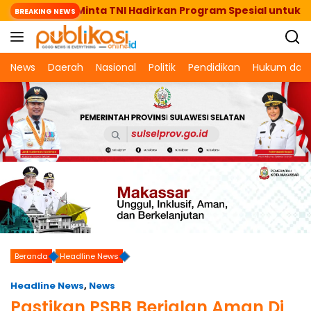
Langsung
Prabowo Minta TNI Hadirkan Program Spesial untuk Rakyat
BREAKING NEWS
ke
konten
News
Daerah
Nasional
Politik
Pendidikan
Hukum dan 
Beranda
Headline News
Headline News
,
News
Pastikan PSBB Berjalan Aman Di