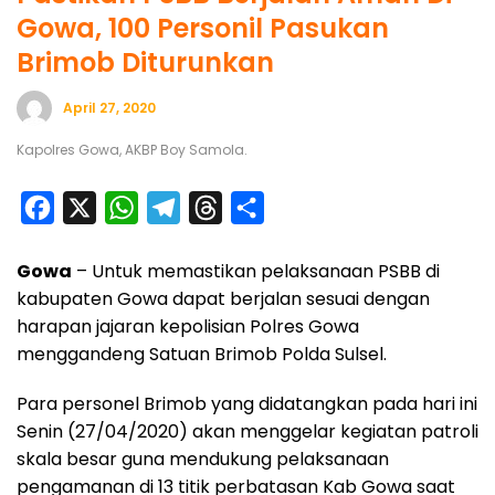
Gowa, 100 Personil Pasukan
Brimob Diturunkan
April 27, 2020
Kapolres Gowa, AKBP Boy Samola.
F
X
W
T
T
S
a
h
e
h
h
Gowa
– Untuk memastikan pelaksanaan PSBB di
c
a
l
r
a
kabupaten Gowa dapat berjalan sesuai dengan
e
t
e
e
r
harapan jajaran kepolisian Polres Gowa
b
s
g
a
e
menggandeng Satuan Brimob Polda Sulsel.
o
A
r
d
Para personel Brimob yang didatangkan pada hari ini
o
p
a
s
Senin (27/04/2020) akan menggelar kegiatan patroli
k
p
m
skala besar guna mendukung pelaksanaan
pengamanan di 13 titik perbatasan Kab Gowa saat