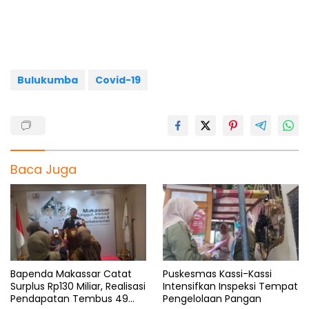
b
s
g
a
e
o
A
r
d
o
p
a
s
k
p
m
Bulukumba
Covid-19
Baca Juga
Bapenda Makassar Catat
Puskesmas Kassi-Kassi
Surplus Rp130 Miliar, Realisasi
Intensifkan Inspeksi Tempat
Pendapatan Tembus 49
Pengelolaan Pangan