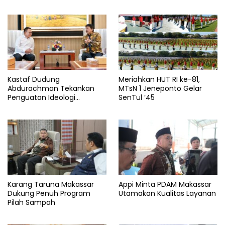
Persen
Kastaf Dudung
Meriahkan HUT RI ke-81,
Abdurachman Tekankan
MTsN 1 Jeneponto Gelar
Penguatan Ideologi
SenTul ’45
Pancasila
Karang Taruna Makassar
Appi Minta PDAM Makassar
Dukung Penuh Program
Utamakan Kualitas Layanan
Pilah Sampah