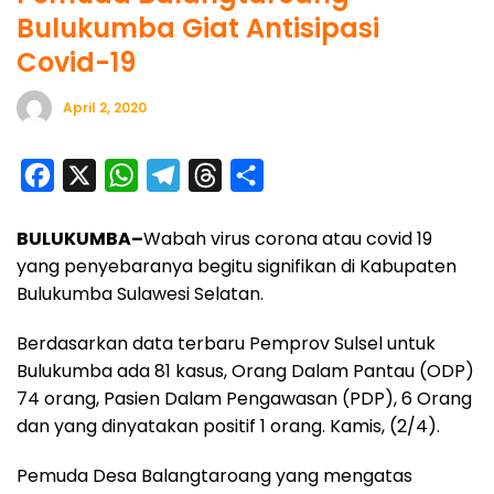
Bulukumba Giat Antisipasi
Covid-19
April 2, 2020
F
X
W
T
T
S
a
h
e
h
h
BULUKUMBA–
Wabah virus corona atau covid 19
c
a
l
r
a
yang penyebaranya begitu signifikan di Kabupaten
e
t
e
e
r
Bulukumba Sulawesi Selatan.
b
s
g
a
e
o
A
r
d
Berdasarkan data terbaru Pemprov Sulsel untuk
Bulukumba ada 81 kasus, Orang Dalam Pantau (ODP)
o
p
a
s
74 orang, Pasien Dalam Pengawasan (PDP), 6 Orang
k
p
m
dan yang dinyatakan positif 1 orang. Kamis, (2/4).
Pemuda Desa Balangtaroang yang mengatas