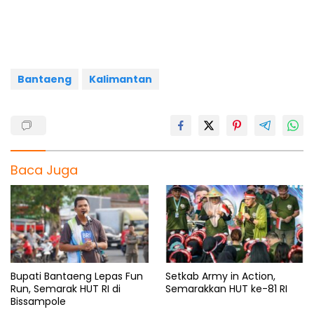
b
s
g
a
e
o
A
r
d
o
p
a
s
k
p
m
Bantaeng
Kalimantan
Baca Juga
Bupati Bantaeng Lepas Fun
Setkab Army in Action,
Run, Semarak HUT RI di
Semarakkan HUT ke-81 RI
Bissampole