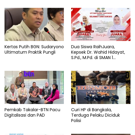
Kertas Putih BGN: Sudaryono
Dua Siswa RaihJuara,
Ultimatum Praktik Pungli
Kepsek Dr. Wahid Hidayat,
S.Pd., M.Pd. di SMAN 1
Bantaeng Tuai Pujian
Pemkab Takalar-BTN Pacu
Curi HP di Bangkala,
Digitalisasi dan PAD
Terduga Pelaku Diciduk
Polisi