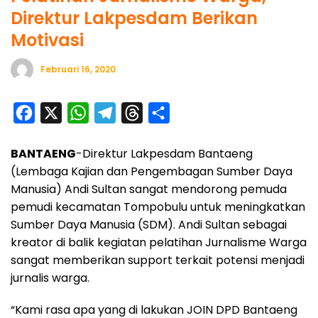
Direktur Lakpesdam Berikan
Motivasi
Februari 16, 2020
F
X
W
T
T
S
a
h
e
h
h
BANTAENG
-Direktur Lakpesdam Bantaeng
c
a
l
r
a
(Lembaga Kajian dan Pengembagan Sumber Daya
e
t
e
e
r
Manusia) Andi Sultan sangat mendorong pemuda
b
s
g
a
e
pemudi kecamatan Tompobulu untuk meningkatkan
o
A
r
d
Sumber Daya Manusia (SDM). Andi Sultan sebagai
o
p
a
s
kreator di balik kegiatan pelatihan Jurnalisme Warga
sangat memberikan support terkait potensi menjadi
k
p
m
jurnalis warga.
“Kami rasa apa yang di lakukan JOIN DPD Bantaeng