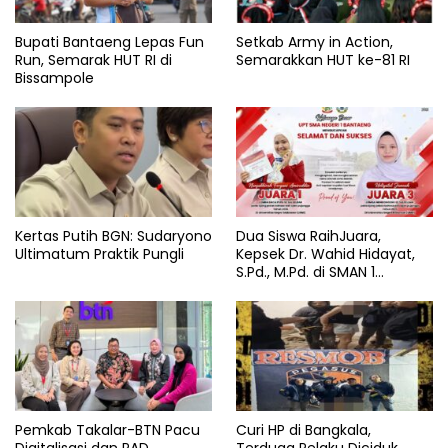
Bupati Bantaeng Lepas Fun
Setkab Army in Action,
Run, Semarak HUT RI di
Semarakkan HUT ke-81 RI
Bissampole
Kertas Putih BGN: Sudaryono
Dua Siswa RaihJuara,
Ultimatum Praktik Pungli
Kepsek Dr. Wahid Hidayat,
S.Pd., M.Pd. di SMAN 1
Bantaeng Tuai Pujian
Pemkab Takalar-BTN Pacu
Curi HP di Bangkala,