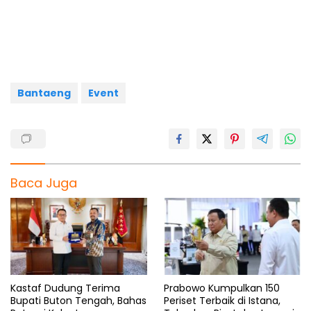
b
s
g
a
e
o
A
r
d
o
p
a
s
k
p
m
Bantaeng
Event
Baca Juga
Kastaf Dudung Terima
Prabowo Kumpulkan 150
Bupati Buton Tengah, Bahas
Periset Terbaik di Istana,