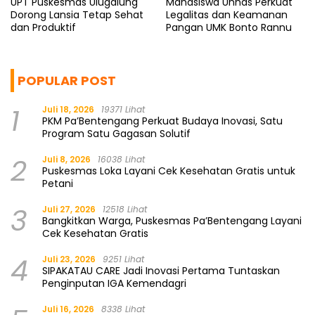
UPT Puskesmas Ulugalung
Mahasiswa Unhas Perkuat
Dorong Lansia Tetap Sehat
Legalitas dan Keamanan
dan Produktif
Pangan UMK Bonto Rannu
POPULAR POST
1
Juli 18, 2026
19371 Lihat
PKM Pa’Bentengang Perkuat Budaya Inovasi, Satu
Program Satu Gagasan Solutif
2
Juli 8, 2026
16038 Lihat
Puskesmas Loka Layani Cek Kesehatan Gratis untuk
Petani
3
Juli 27, 2026
12518 Lihat
Bangkitkan Warga, Puskesmas Pa’Bentengang Layani
Cek Kesehatan Gratis
4
Juli 23, 2026
9251 Lihat
SIPAKATAU CARE Jadi Inovasi Pertama Tuntaskan
Penginputan IGA Kemendagri
Juli 16, 2026
8338 Lihat