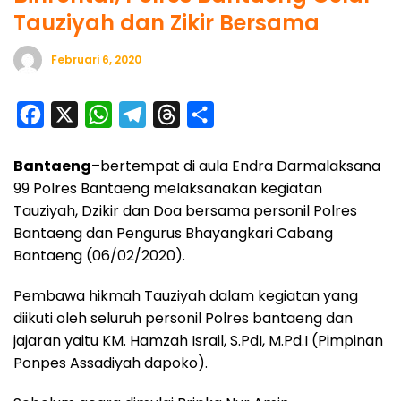
Tauziyah dan Zikir Bersama
Februari 6, 2020
F
X
W
T
T
S
a
h
e
h
h
Bantaeng
–bertempat di aula Endra Darmalaksana
c
a
l
r
a
99 Polres Bantaeng melaksanakan kegiatan
e
t
e
e
r
Tauziyah, Dzikir dan Doa bersama personil Polres
b
s
g
a
e
Bantaeng dan Pengurus Bhayangkari Cabang
o
A
r
d
Bantaeng (06/02/2020).
o
p
a
s
Pembawa hikmah Tauziyah dalam kegiatan yang
k
p
m
diikuti oleh seluruh personil Polres bantaeng dan
jajaran yaitu KM. Hamzah Israil, S.PdI, M.Pd.I (Pimpinan
Ponpes Assadiyah dapoko).