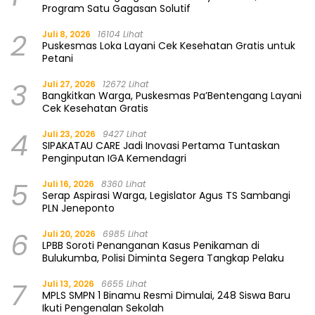
Program Satu Gagasan Solutif
2
Juli 8, 2026
16104 Lihat
Puskesmas Loka Layani Cek Kesehatan Gratis untuk
Petani
3
Juli 27, 2026
12672 Lihat
Bangkitkan Warga, Puskesmas Pa’Bentengang Layani
Cek Kesehatan Gratis
4
Juli 23, 2026
9427 Lihat
SIPAKATAU CARE Jadi Inovasi Pertama Tuntaskan
Penginputan IGA Kemendagri
5
Juli 16, 2026
8360 Lihat
Serap Aspirasi Warga, Legislator Agus TS Sambangi
PLN Jeneponto
6
Juli 20, 2026
6985 Lihat
LPBB Soroti Penanganan Kasus Penikaman di
Bulukumba, Polisi Diminta Segera Tangkap Pelaku
7
Juli 13, 2026
6655 Lihat
MPLS SMPN 1 Binamu Resmi Dimulai, 248 Siswa Baru
Ikuti Pengenalan Sekolah