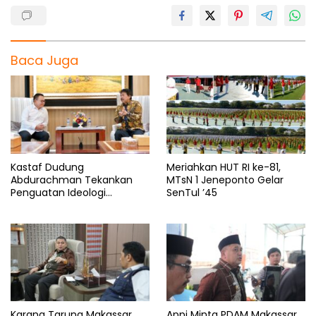
Baca Juga
Kastaf Dudung
Meriahkan HUT RI ke-81,
Abdurachman Tekankan
MTsN 1 Jeneponto Gelar
Penguatan Ideologi
SenTul ’45
Pancasila
Karang Taruna Makassar
Appi Minta PDAM Makassar