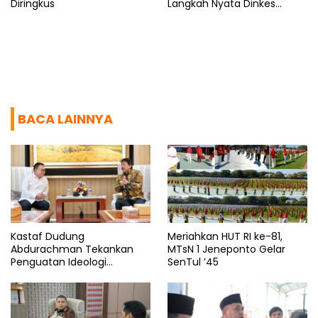
Diringkus
Langkah Nyata Dinkes
Bantaeng
BACA LAINNYA
Kastaf Dudung
Meriahkan HUT RI ke-81,
Abdurachman Tekankan
MTsN 1 Jeneponto Gelar
Penguatan Ideologi
SenTul ’45
Pancasila