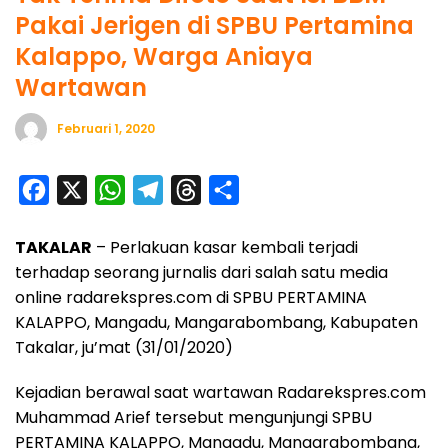
Pakai Jerigen di SPBU Pertamina
Kalappo, Warga Aniaya
Wartawan
Februari 1, 2020
F
X
W
T
T
S
a
h
e
h
h
TAKALAR
– Perlakuan kasar kembali terjadi
c
a
l
r
a
terhadap seorang jurnalis dari salah satu media
e
t
e
e
r
online radarekspres.com di SPBU PERTAMINA
b
s
g
a
e
KALAPPO, Mangadu, Mangarabombang, Kabupaten
o
A
r
d
Takalar, ju’mat (31/01/2020)
o
p
a
s
Kejadian berawal saat wartawan Radarekspres.com
k
p
m
Muhammad Arief tersebut mengunjungi SPBU
PERTAMINA KALAPPO, Mangadu, Mangarabombang,