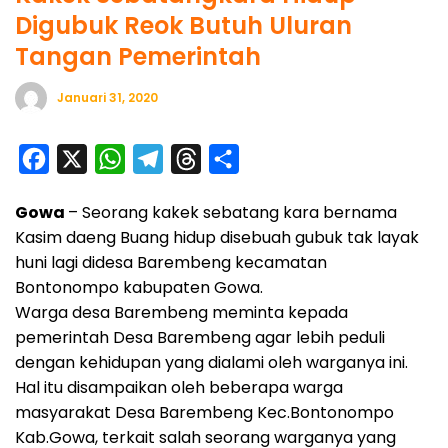
Digubuk Reok Butuh Uluran
Tangan Pemerintah
Januari 31, 2020
F
X
W
T
T
S
a
h
e
h
h
Gowa
– Seorang kakek sebatang kara bernama
c
a
l
r
a
Kasim daeng Buang hidup disebuah gubuk tak layak
e
t
e
e
r
huni lagi didesa Barembeng kecamatan
b
s
g
a
e
Bontonompo kabupaten Gowa.
o
A
r
d
Warga desa Barembeng meminta kepada
pemerintah Desa Barembeng agar lebih peduli
o
p
a
s
dengan kehidupan yang dialami oleh warganya ini.
k
p
m
Hal itu disampaikan oleh beberapa warga
masyarakat Desa Barembeng Kec.Bontonompo
Kab.Gowa, terkait salah seorang warganya yang