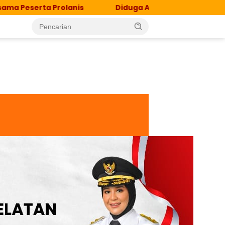
ta Prolanis
Diduga Aniaya Siswa, Orang Tua Korban