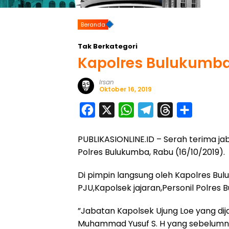
Beranda
Tak Berkategori
Kapolres Bulukumba 
Irsan
Oktober 16, 2019
F
X
W
T
T
S
a
h
e
h
h
PUBLIKASIONLINE.ID – Serah terima ja
c
a
l
r
a
Polres Bulukumba, Rabu (16/10/2019).
e
t
e
e
r
b
s
g
a
e
Di pimpin langsung oleh Kapolres Bul
o
A
r
d
PJU,Kapolsek jajaran,Personil Polres
o
p
a
s
”Jabatan Kapolsek Ujung Loe yang dij
k
p
m
Muhammad Yusuf S. H yang sebelumny