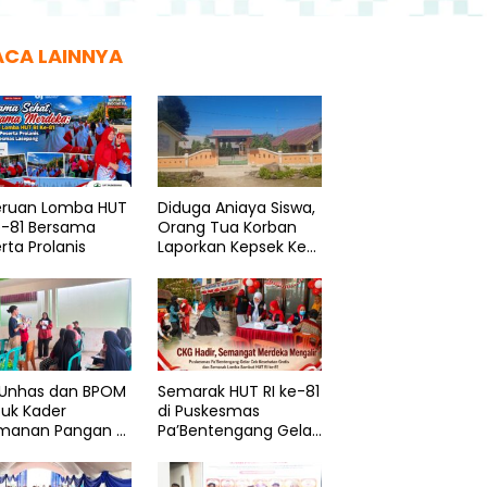
ACA LAINNYA
eruan Lomba HUT
Diduga Aniaya Siswa,
e-81 Bersama
Orang Tua Korban
rta Prolanis
Laporkan Kepsek Ke
Polisi
 Unhas dan BPOM
Semarak HUT RI ke-81
uk Kader
di Puskesmas
manan Pangan di
Pa’Bentengang Gelar
to Rannu
CKG