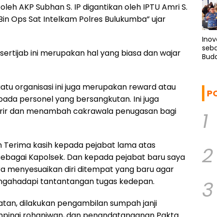
oleh AKP Subhan S. IP digantikan oleh IPTU Amri S.
in Ops Sat Intelkam Polres Bulukumba” ujar
Inov
seba
rtijab ini merupakan hal yang biasa dan wajar
Buda
Jen
uatu organisasi ini juga merupakan reward atau
P
ada personel yang bersangkutan. Ini juga
rir dan menambah cakrawala penugasan bagi
1
Terima kasih kepada pejabat lama atas
2
sebagai Kapolsek. Dan kepada pejabat baru saya
a menyesuaikan diri ditempat yang baru agar
ngahadapi tantantangan tugas kedepan.
3
tan, dilakukan pengambilan sumpah janji
ampingi rohaniwan, dan penandatanganan Pakta