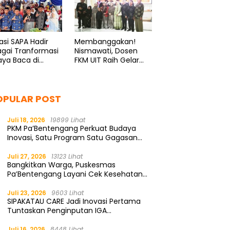
asi SAPA Hadir
Membanggakan!
gai Tranformasi
Nismawati, Dosen
ya Baca di
FKM UIT Raih Gelar
eponto
Doktor di UNHAS
OPULAR POST
Juli 18, 2026
19899 Lihat
PKM Pa’Bentengang Perkuat Budaya
Inovasi, Satu Program Satu Gagasan
Solutif
Juli 27, 2026
13123 Lihat
Bangkitkan Warga, Puskesmas
Pa’Bentengang Layani Cek Kesehatan
Gratis
Juli 23, 2026
9603 Lihat
SIPAKATAU CARE Jadi Inovasi Pertama
Tuntaskan Penginputan IGA
Kemendagri
Juli 16, 2026
8448 Lihat