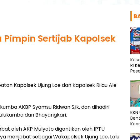
B
Pimpin Sertijab Kapolsek
Kes
RI K
Pese
batan Kapolsek Ujung Loe dan Kapolsek Rilau Ale
ukumba AKBP Syamsu Ridwan S,ik, dan dihadiri
KKN
 Bulukumba dan Bhayangkari.
Bent
Kea
abat oleh AKP Mulyoto digantikan oleh IPTU
Bon
a menjabat sebagai Wakapolsek Ujung Loe, Lalu