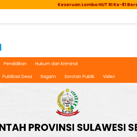
Keseruan Lomba HUT RI Ke-81 Bersama Peser
Pendidikan
Hukum dan Kriminal
Publikasi Desa
Ragam
Sorotan Publik
Video