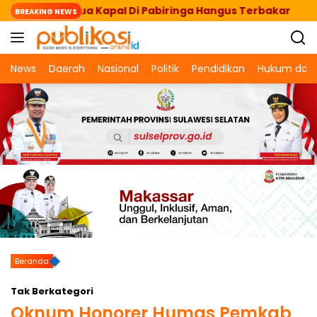
Langsung
rsandar, Dua Kapal Di Pabiringa Hangus Terbakar
BREAKING NEWS
ke
konten
News
Daerah
Nasional
Politik
Pendidikan
Hukum dan 
Beranda
Tak Berkategori
Oknum Honorer Humas Pemkab