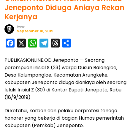
Jeneponto Diduga Aniaya Rekan
Kerjanya
Irsan
September 18, 2019
F
X
W
T
T
S
a
h
e
h
h
PUBLIKASIONLINE.OD,Jeneponto — Seorang
c
a
l
r
a
perempuan inisial S (23) warga Dusun Balangloe,
e
t
e
e
r
Desa Kalumpangloe, Kecamatan Arungkeke,
b
s
g
a
e
Kabupaten Jeneponto diduga dianiaya oleh seorang
o
A
r
d
lelaki Inisial Z (30) di Kantor Bupati Jenepoto, Rabu
o
p
a
s
(18/9/2019)
k
p
m
Di ketahui, korban dan pelaku berprofesi tenaga
honorer yang bekerja di bagian Humas pemerintah
Kabupaten (Pemkab) Jeneponto.