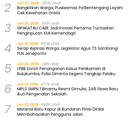
2
Juli 27, 2026
13530 Lihat
Bangkitkan Warga, Puskesmas Pa’Bentengang Layani
Cek Kesehatan Gratis
3
Juli 23, 2026
9691 Lihat
SIPAKATAU CARE Jadi Inovasi Pertama Tuntaskan
Penginputan IGA Kemendagri
4
Juli 16, 2026
8536 Lihat
Serap Aspirasi Warga, Legislator Agus TS Sambangi
PLN Jeneponto
5
Juli 20, 2026
7381 Lihat
LPBB Soroti Penanganan Kasus Penikaman di
Bulukumba, Polisi Diminta Segera Tangkap Pelaku
6
Juli 13, 2026
6776 Lihat
MPLS SMPN 1 Binamu Resmi Dimulai, 248 Siswa Baru
Ikuti Pengenalan Sekolah
7
Juli 22, 2026
6688 Lihat
Material Batu Kapur di Bundaran Pinisi Dinilai
Membahayakan Pengguna Jalan