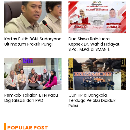
Kertas Putih BGN: Sudaryono
Dua Siswa RaihJuara,
Ultimatum Praktik Pungli
Kepsek Dr. Wahid Hidayat,
S.Pd., M.Pd. di SMAN 1
Bantaeng Tuai Pujian
Pemkab Takalar-BTN Pacu
Curi HP di Bangkala,
Digitalisasi dan PAD
Terduga Pelaku Diciduk
Polisi
POPULAR POST