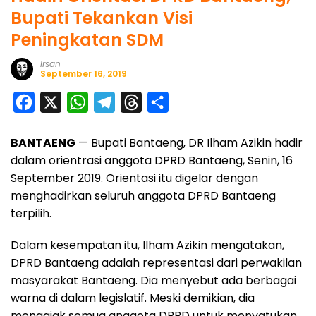
Bupati Tekankan Visi
Peningkatan SDM
Irsan
September 16, 2019
F
X
W
T
T
S
a
h
e
h
h
BANTAENG
— Bupati Bantaeng, DR Ilham Azikin hadir
c
a
l
r
a
dalam orientrasi anggota DPRD Bantaeng, Senin, 16
e
t
e
e
r
September 2019. Orientasi itu digelar dengan
b
s
g
a
e
menghadirkan seluruh anggota DPRD Bantaeng
o
A
r
d
terpilih.
o
p
a
s
Dalam kesempatan itu, Ilham Azikin mengatakan,
k
p
m
DPRD Bantaeng adalah representasi dari perwakilan
masyarakat Bantaeng. Dia menyebut ada berbagai
warna di dalam legislatif. Meski demikian, dia
mengajak semua anggota DPRD untuk menyatukan