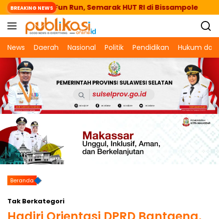
Langsung
eng Lepas Fun Run, Semarak HUT RI di Bissampole
S
BREAKING NEWS
ke
konten
News
Daerah
Nasional
Politik
Pendidikan
Hukum dan 
Beranda
Tak Berkategori
Hadiri Orientasi DPRD Bantaeng,