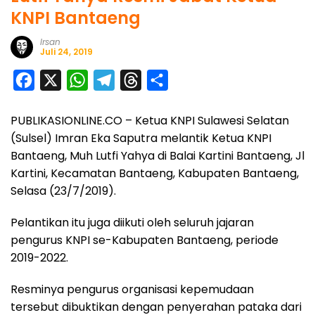
KNPI Bantaeng
Irsan
Juli 24, 2019
F
X
W
T
T
S
a
h
e
h
h
PUBLIKASIONLINE.CO – Ketua KNPI Sulawesi Selatan
c
a
l
r
a
(Sulsel) Imran Eka Saputra melantik Ketua KNPI
e
t
e
e
r
Bantaeng, Muh Lutfi Yahya di Balai Kartini Bantaeng, Jl
b
s
g
a
e
Kartini, Kecamatan Bantaeng, Kabupaten Bantaeng,
o
A
r
d
Selasa (23/7/2019).
o
p
a
s
Pelantikan itu juga diikuti oleh seluruh jajaran
k
p
m
pengurus KNPI se-Kabupaten Bantaeng, periode
2019-2022.
Resminya pengurus organisasi kepemudaan
tersebut dibuktikan dengan penyerahan pataka dari