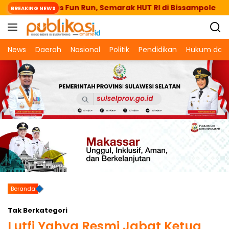
Langsung
aeng Lepas Fun Run, Semarak HUT RI di Bissampole
BREAKING NEWS
ke
konten
News
Daerah
Nasional
Politik
Pendidikan
Hukum dan 
Beranda
Tak Berkategori
Lutfi Yahya Resmi Jabat Ketua