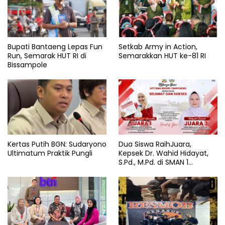
Bupati Bantaeng Lepas Fun
Setkab Army in Action,
Run, Semarak HUT RI di
Semarakkan HUT ke-81 RI
Bissampole
Kertas Putih BGN: Sudaryono
Dua Siswa RaihJuara,
Ultimatum Praktik Pungli
Kepsek Dr. Wahid Hidayat,
S.Pd., M.Pd. di SMAN 1
Bantaeng Tuai Pujian