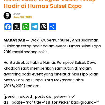
Hadir di Humas Sulsel Expo
Irsan
Juni 30, 2019
F
X
W
T
T
S
a
h
e
h
h
MAKASSAR —
Wakil Gubernur Sulsel, Andi Sudirman
c
a
l
r
a
Sulaiman tetap hadir dalam event Humas Sulsel Expo
e
t
e
e
r
2019 meski sedang sakit.
b
s
g
a
e
o
A
r
d
Hal itu disebut Kabiro Humas Pemprov Sulsel, Devo
Khaddafi saat memberikan sambutan di malam
o
p
a
s
awarding pada event yang dihelat di Mall Pipo, jalan
k
p
m
Metro Tanjung Bunga, Kota Makassar, Sabtu
(30/6/2019) malam.
[penci_related_posts dis_pview=”no”
dis_pdate=”no” title=”
Editor Picks
” background=””