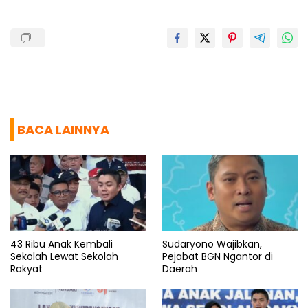
k
p
m
BACA LAINNYA
43 Ribu Anak Kembali
Sudaryono Wajibkan,
Sekolah Lewat Sekolah
Pejabat BGN Ngantor di
Rakyat
Daerah