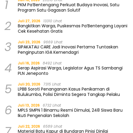
1
PKM Pa’Bentengang Perkuat Budaya Inovasi, Satu
Program Satu Gagasan Solutif
2
Juli 27, 2026
13310 Lihat
Bangkitkan Warga, Puskesmas Pa’Bentengang Layani
Cek Kesehatan Gratis
3
Juli 23, 2026
9669 Lihat
SIPAKATAU CARE Jadi Inovasi Pertama Tuntaskan
Penginputan IGA Kemendagri
4
Juli 16, 2026
8492 Lihat
Serap Aspirasi Warga, Legislator Agus TS Sambangi
PLN Jeneponto
5
Juli 20, 2026
7315 Lihat
LPBB Soroti Penanganan Kasus Penikaman di
Bulukumba, Polisi Diminta Segera Tangkap Pelaku
6
Juli 13, 2026
6732 Lihat
MPLS SMPN 1 Binamu Resmi Dimulai, 248 Siswa Baru
Ikuti Pengenalan Sekolah
7
Juli 22, 2026
6589 Lihat
Material Batu Kapur di Bundaran Pinisi Dinilai