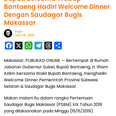
Bantaeng Hadiri Welcome Dinner
Dengan Saudagar Bugis
Makassar
Irsan
Juni 16, 2019
F
X
W
T
T
S
a
h
e
h
h
Makassar, PUBLIKASI ONLINE — Bertempat di Rumah
c
a
l
r
a
Jabatan Gubernur Sulsel, Bupati Bantaeng, H. Ilham
e
t
e
e
r
Azikin bersama Wakil Bupati Bantaeng, menghadiri
b
s
g
a
e
Welcome Dinner Pemerintah Provinsi Sulawesi
o
A
r
d
Selatan & Saudagar Bugis Makassar.
o
p
a
s
Makan malam itu dalam rangka Pertemuan
k
p
m
Saudagar Bugis Makassar (PSBM) XIX Tahun 2019
yang dilaksanakan pada Minggu (16/6/2019).