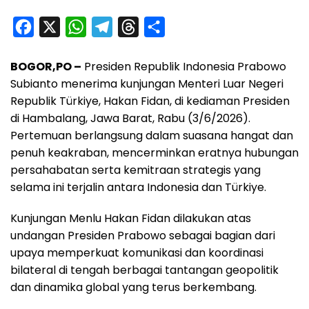
F
X
W
T
T
S
a
h
e
h
h
BOGOR,PO –
Presiden Republik Indonesia Prabowo
c
a
l
r
a
Subianto menerima kunjungan Menteri Luar Negeri
e
t
e
e
r
Republik Türkiye, Hakan Fidan, di kediaman Presiden
b
s
g
a
e
di Hambalang, Jawa Barat, Rabu (3/6/2026).
o
A
r
d
Pertemuan berlangsung dalam suasana hangat dan
o
p
a
s
penuh keakraban, mencerminkan eratnya hubungan
persahabatan serta kemitraan strategis yang
k
p
m
selama ini terjalin antara Indonesia dan Türkiye.
Kunjungan Menlu Hakan Fidan dilakukan atas
undangan Presiden Prabowo sebagai bagian dari
upaya memperkuat komunikasi dan koordinasi
bilateral di tengah berbagai tantangan geopolitik
dan dinamika global yang terus berkembang.