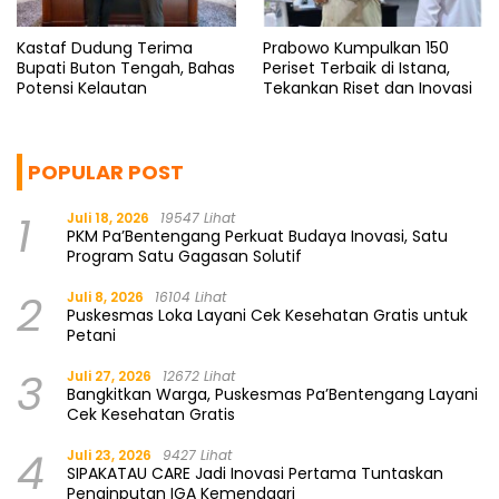
Kastaf Dudung Terima
Prabowo Kumpulkan 150
Bupati Buton Tengah, Bahas
Periset Terbaik di Istana,
Potensi Kelautan
Tekankan Riset dan Inovasi
POPULAR POST
1
Juli 18, 2026
19547 Lihat
PKM Pa’Bentengang Perkuat Budaya Inovasi, Satu
Program Satu Gagasan Solutif
2
Juli 8, 2026
16104 Lihat
Puskesmas Loka Layani Cek Kesehatan Gratis untuk
Petani
3
Juli 27, 2026
12672 Lihat
Bangkitkan Warga, Puskesmas Pa’Bentengang Layani
Cek Kesehatan Gratis
4
Juli 23, 2026
9427 Lihat
SIPAKATAU CARE Jadi Inovasi Pertama Tuntaskan
Penginputan IGA Kemendagri