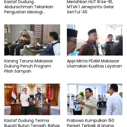
Kastaf Dudung
Meriahkan HUT RI ke-81,
Abdurachman Tekankan
MTsN 1 Jeneponto Gelar
Penguatan Ideologi
SenTul ’45
Pancasila
Karang Taruna Makassar
Appi Minta PDAM Makassar
Dukung Penuh Program
Utamakan Kualitas Layanan
Pilah Sampah
Kastaf Dudung Terima
Prabowo Kumpulkan 150
Bupati Buton Tengah, Bahas
Periset Terbaik di Istana,