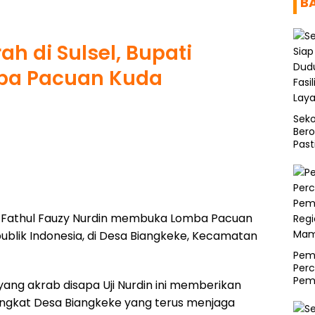
B
ah di Sulsel, Bupati
ba Pacuan Kuda
Seko
Bero
Past
Asr
. Fathul Fauzy Nurdin membuka Lomba Pacuan
blik Indonesia, di Desa Biangkeke, Kecamatan
Pemp
Per
Pem
ng akrab disapa Uji Nurdin ini memberikan
Regi
rangkat Desa Biangkeke yang terus menjaga
Mam