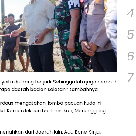
4
5
6
7
yaitu dilarang berjudi. Sehingga kita jaga marwah
eberapa daerah bagian selatan,” tambahnya.
irdaus mengatakan, lomba pacuan kuda ini
 Hut Kemerdekaan bertemakan, Menunggang
riahkan dari daerah lain. Ada Bone, Sinjai,