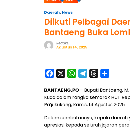
Daerah
,
News
Diikuti Pelbagai Daer
Bantaeng Buka Lom
Redaksi
Agustus 14, 2025
F
X
W
T
T
S
a
h
e
h
h
BANTAENG,PO
– Bupati Bantaeng, M
c
a
l
r
a
Kuda dalam rangka semarak HUT Repu
e
t
e
e
r
Pa’jukukang, Kamis, 14 Agustus 2025.
b
s
g
a
e
o
A
r
d
Dalam sambutannya, kepala daerah ya
apresiasi kepada seluruh jajaran pe
o
p
a
s