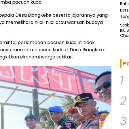
omba pacuan kuda.
 kepala Desa Biangkeke beserta jajarannya yang
 memelihara nilai-nilai atau warisan budaya
Ses
Isu 
Chai
meminta, perlombaan pacuan kuda ini tidak
 Dirinya meminta pacuan kuda di Desa Biangkeke
angkitkan ekonomi warga sekitar.
P
1
2
3