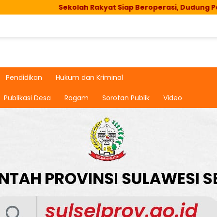
ekolah Rakyat Siap Beroperasi, Dudung Pastikan Fasilitas
Pendidikan
Hukum dan Kriminal
Publikasi Desa
Ragam
Sorotan Publik
Video