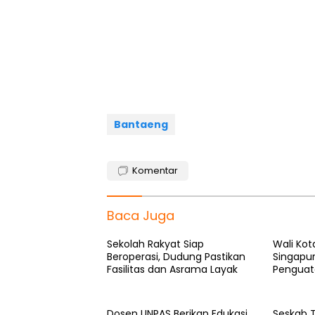
c
a
l
r
a
e
t
e
e
r
b
s
g
a
e
o
A
r
d
o
p
a
s
k
p
m
Bantaeng
Komentar
Baca Juga
Sekolah Rakyat Siap
Wali Ko
Beroperasi, Dudung Pastikan
Singapu
Fasilitas dan Asrama Layak
Penguat
Dosen UNPAS Berikan Edukasi
Seskab 