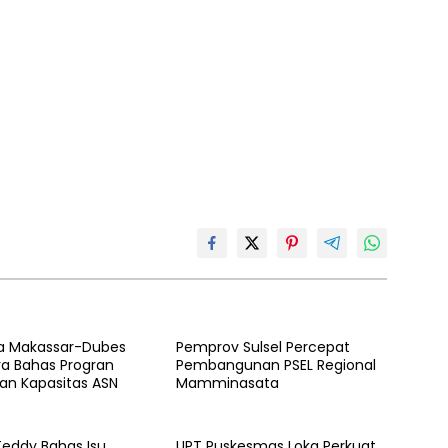
ta Makassar-Dubes
Pemprov Sulsel Percepat
ra Bahas Progran
Pembangunan PSEL Regional
an Kapasitas ASN
Mamminasata
Teddy Bahas Isu
UPT Puskesmas Loka Perkuat