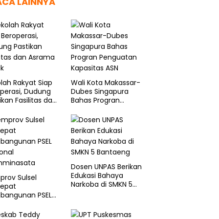
ACA LAINNYA
lah Rakyat Siap
Wali Kota Makassar-
perasi, Dudung
Dubes Singapura
ikan Fasilitas dan
Bahas Progran
ama Layak
Penguatan Kapasitas
ASN
Dosen UNPAS Berikan
Edukasi Bahaya
rov Sulsel
Narkoba di SMKN 5
cepat
Bantaeng
bangunan PSEL
onal
minasata