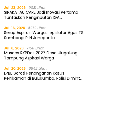
Gratis
Juli 23, 2026
9031 Lihat
SIPAKATAU CARE Jadi Inovasi Pertama
Tuntaskan Penginputan IGA
Kemendagri
Juli 16, 2026
8272 Lihat
Serap Aspirasi Warga, Legislator Agus TS
Sambangi PLN Jeneponto
Juli 6, 2026
7150 Lihat
Musdes RKPDes 2027 Desa Ulugalung
Tampung Aspirasi Warga
Juli 20, 2026
6842 Lihat
LPBB Soroti Penanganan Kasus
Penikaman di Bulukumba, Polisi Diminta
Segera Tangkap Pelaku