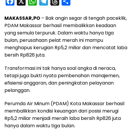
F
X
W
T
T
S
a
h
e
h
h
MAKASSAR,PO
– Bak angin segar di tengah paceklik,
c
a
l
r
a
PDAM Makassar berhasil membalikkan keadaan
e
t
e
e
r
yang semula terpuruk. Dalam waktu hanya tiga
b
s
g
a
e
bulan, perusahaan pelat merah ini mampu
o
A
r
d
menghapus kerugian Rp5,2 miliar dan mencatat laba
o
p
a
s
bersih Rp826 juta.
k
p
m
Transformasi ini tak hanya soal angka di neraca,
tetapi juga bukti nyata pembenahan manajemen,
efisiensi anggaran, dan peningkatan pelayanan
pelanggan.
Perumda Air Minum (PDAM) Kota Makassar berhasil
membalikkan kondisi keuangan dari posisi merugi
Rp5,2 miliar menjadi meraih laba bersih Rp826 juta
hanya dalam waktu tiga bulan.