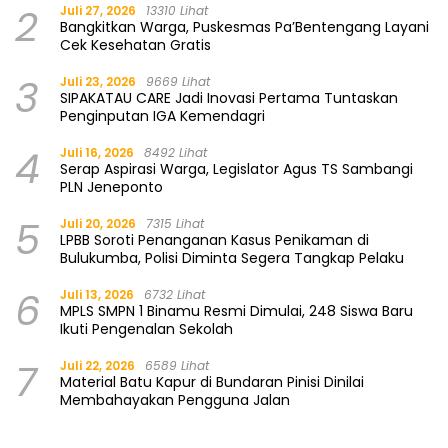
2
Juli 27, 2026
13310 Lihat
Bangkitkan Warga, Puskesmas Pa’Bentengang Layani
Cek Kesehatan Gratis
3
Juli 23, 2026
9669 Lihat
SIPAKATAU CARE Jadi Inovasi Pertama Tuntaskan
Penginputan IGA Kemendagri
4
Juli 16, 2026
8492 Lihat
Serap Aspirasi Warga, Legislator Agus TS Sambangi
PLN Jeneponto
5
Juli 20, 2026
7315 Lihat
LPBB Soroti Penanganan Kasus Penikaman di
Bulukumba, Polisi Diminta Segera Tangkap Pelaku
6
Juli 13, 2026
6732 Lihat
MPLS SMPN 1 Binamu Resmi Dimulai, 248 Siswa Baru
Ikuti Pengenalan Sekolah
7
Juli 22, 2026
6589 Lihat
Material Batu Kapur di Bundaran Pinisi Dinilai
Membahayakan Pengguna Jalan