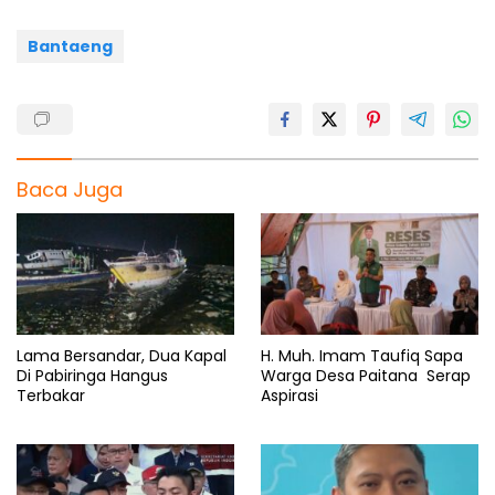
k
p
m
Bantaeng
Baca Juga
Lama Bersandar, Dua Kapal
H. Muh. Imam Taufiq Sapa
Di Pabiringa Hangus
Warga Desa Paitana Serap
Terbakar
Aspirasi