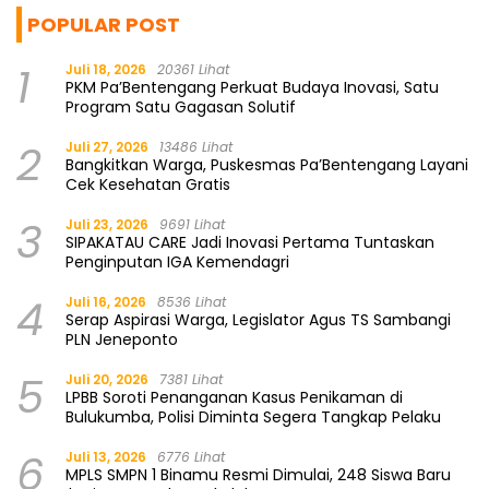
POPULAR POST
1
Juli 18, 2026
20361 Lihat
PKM Pa’Bentengang Perkuat Budaya Inovasi, Satu
Program Satu Gagasan Solutif
2
Juli 27, 2026
13486 Lihat
Bangkitkan Warga, Puskesmas Pa’Bentengang Layani
Cek Kesehatan Gratis
3
Juli 23, 2026
9691 Lihat
SIPAKATAU CARE Jadi Inovasi Pertama Tuntaskan
Penginputan IGA Kemendagri
4
Juli 16, 2026
8536 Lihat
Serap Aspirasi Warga, Legislator Agus TS Sambangi
PLN Jeneponto
5
Juli 20, 2026
7381 Lihat
LPBB Soroti Penanganan Kasus Penikaman di
Bulukumba, Polisi Diminta Segera Tangkap Pelaku
6
Juli 13, 2026
6776 Lihat
MPLS SMPN 1 Binamu Resmi Dimulai, 248 Siswa Baru