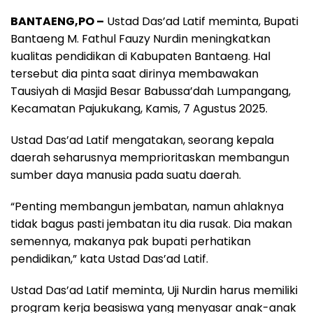
a
h
e
h
h
BANTAENG,PO –
Ustad Das’ad Latif meminta, Bupati
c
a
l
r
a
Bantaeng M. Fathul Fauzy Nurdin meningkatkan
e
t
e
e
r
kualitas pendidikan di Kabupaten Bantaeng. Hal
b
s
g
a
e
tersebut dia pinta saat dirinya membawakan
o
A
r
d
Tausiyah di Masjid Besar Babussa’dah Lumpangang,
o
p
a
s
Kecamatan Pajukukang, Kamis, 7 Agustus 2025.
k
p
m
Ustad Das’ad Latif mengatakan, seorang kepala
daerah seharusnya memprioritaskan membangun
sumber daya manusia pada suatu daerah.
“Penting membangun jembatan, namun ahlaknya
tidak bagus pasti jembatan itu dia rusak. Dia makan
semennya, makanya pak bupati perhatikan
pendidikan,” kata Ustad Das’ad Latif.
Ustad Das’ad Latif meminta, Uji Nurdin harus memiliki
program kerja beasiswa yang menyasar anak-anak