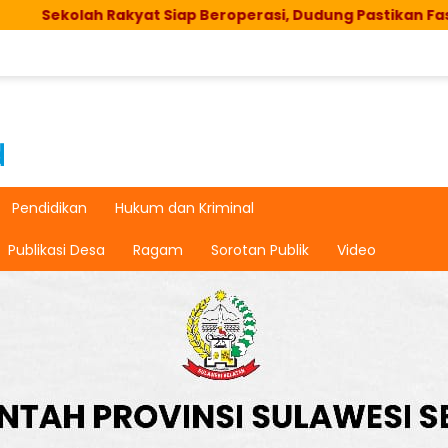
t Siap Beroperasi, Dudung Pastikan Fasilitas dan Asrama 
Pendidikan
Hukum dan Kriminal
Publikasi Desa
Ragam
Sorotan Publik
Video