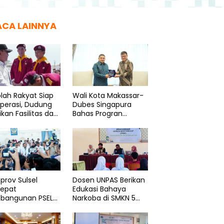
ACA LAINNYA
lah Rakyat Siap
Wali Kota Makassar-
perasi, Dudung
Dubes Singapura
ikan Fasilitas dan
Bahas Progran
ama Layak
Penguatan Kapasitas
ASN
rov Sulsel
Dosen UNPAS Berikan
cepat
Edukasi Bahaya
bangunan PSEL
Narkoba di SMKN 5
onal
Bantaeng
minasata