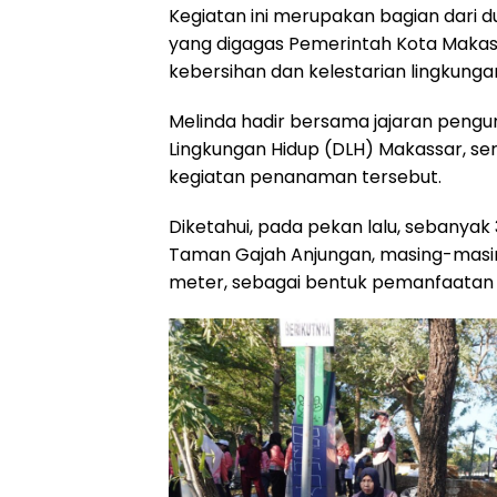
Kegiatan ini merupakan bagian dari
o
p
a
s
yang digagas Pemerintah Kota Maka
k
p
m
kebersihan dan kelestarian lingkunga
Melinda hadir bersama jajaran pengu
Lingkungan Hidup (DLH) Makassar, se
kegiatan penanaman tersebut.
Diketahui, pada pekan lalu, sebanyak
Taman Gajah Anjungan, masing-masin
meter, sebagai bentuk pemanfaatan 