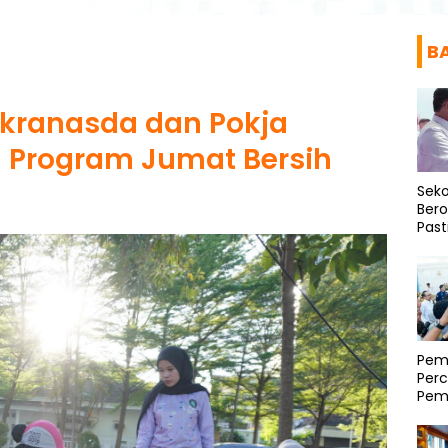
B
ekranasda dan Pokja
 Program Jumat Bersih
Seko
Bero
Past
Asr
Pemp
Per
Pem
Regi
Mam