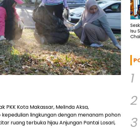
Ses
Isu 
Chai
P
1
2
k PKK Kota Makassar, Melinda Aksa,
 kepedulian lingkungan dengan menanam pohon
3
itar ruang terbuka hijau Anjungan Pantai Losari,