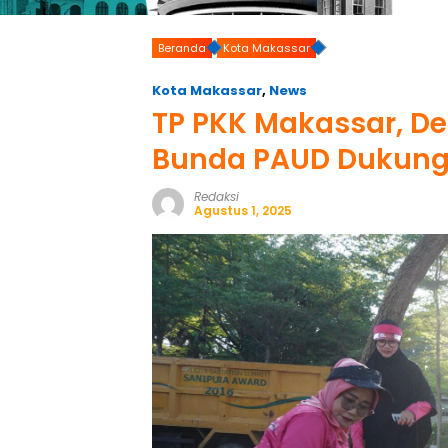
Beranda
Kota Makassar
Kota Makassar
,
News
TP PKK Makassar, D
Bunda PAUD Dukung
Redaksi
Agustus 1, 2025