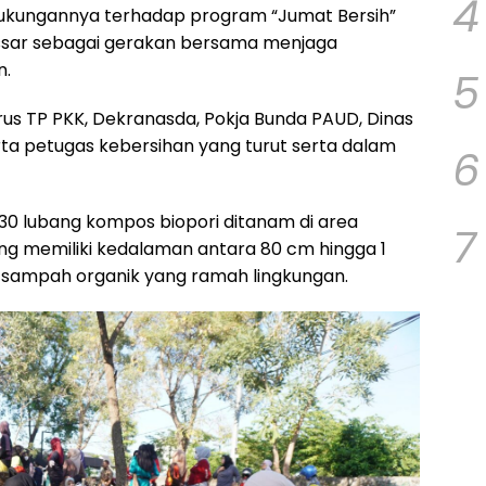
4
 dukungannya terhadap program “Jumat Bersih”
ssar sebagai gerakan bersama menjaga
n.
5
rus TP PKK, Dekranasda, Pokja Bunda PAUD, Dinas
rta petugas kebersihan yang turut serta dalam
6
 30 lubang kompos biopori ditanam di area
7
g memiliki kedalaman antara 80 cm hingga 1
sampah organik yang ramah lingkungan.