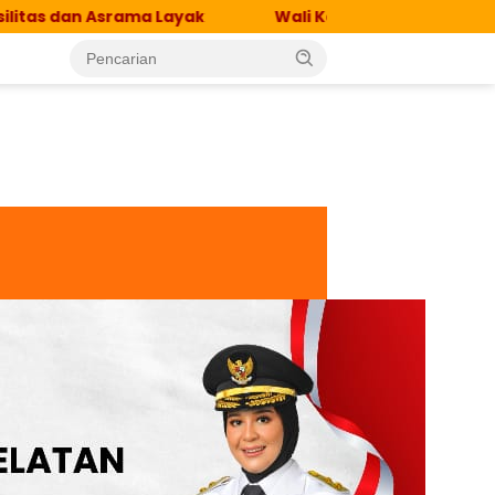
Layak
Wali Kota Makassar-Dubes Singapura Bahas 