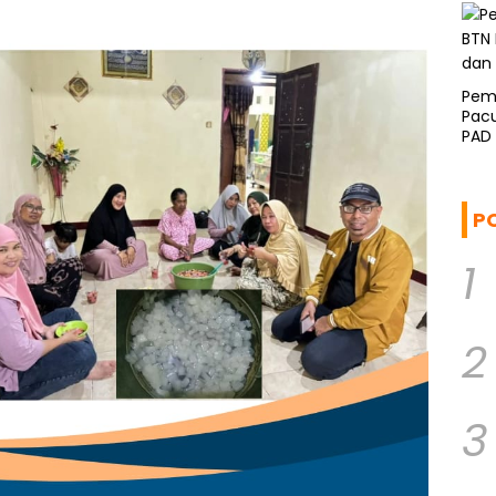
Pem
Pacu
PAD
P
1
2
3