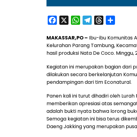
F
X
W
T
T
S
a
h
e
h
h
MAKASSAR,PO –
Ibu-ibu Komunitas A
c
a
l
r
a
Kelurahan Parang Tambung, Kecamat
e
t
e
e
r
hasil produksi Nata De Coco. Minggu, 2
b
s
g
a
e
o
A
r
d
Kegiatan ini merupakan bagian dari
dilakukan secara berkelanjutan Komu
o
p
a
s
pendampingan dari tim Econatural.
k
p
m
Panen kali ini turut dihadiri oleh Lu
memberikan apresiasi atas semangat 
adalah bukti nyata bahwa lorong buka
Semoga kegiatan ini bisa terus dike
Daeng Jakking yang merupakan pusat 