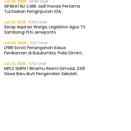
Juli 23, 2026
9548 Lihat
SIPAKATAU CARE Jadi Inovasi Pertama
Tuntaskan Penginputan IGA
Kemendagri
Juli 16, 2026
8393 Lihat
Serap Aspirasi Warga, Legislator Agus TS
Sambangi PLN Jeneponto
Juli 20, 2026
7007 Lihat
LPBB Soroti Penanganan Kasus
Penikaman di Bulukumba, Polisi Diminta
Segera Tangkap Pelaku
Juli 13, 2026
6710 Lihat
MPLS SMPN 1 Binamu Resmi Dimulai, 248
Siswa Baru Ikuti Pengenalan Sekolah