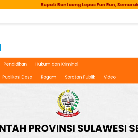
Bupati Bantaeng Lepas Fun Run, Semarak HUT RI di Biss
Pendidikan
Hukum dan Kriminal
Publikasi Desa
Ragam
Sorotan Publik
Video