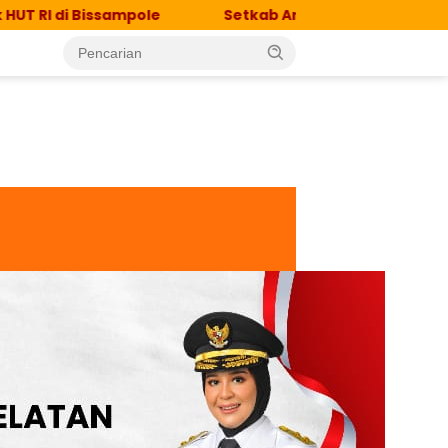
ampole
Setkab Army in Action, Semarakkan HUT ke-8