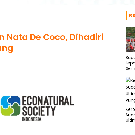
B
n Nata De Coco, Dihadiri
ung
Bup
Lepa
Sema
Bis
Kert
Sud
Ulti
Pung