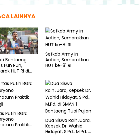
ACA LAINNYA
Setkab Army in
Action, Semarakkan
ati Bantaeng
HUT ke-81 RI
s Fun Run,
rak HUT RI di
sampole
as Putih BGN:
aryono
Dua Siswa RaihJuara,
matum Praktik
Kepsek Dr. Wahid
li
Hidayat, S.Pd., M.Pd. di
SMAN 1 Bantaeng