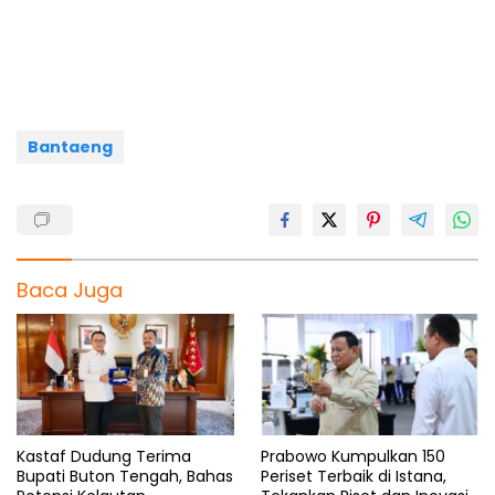
b
s
g
a
e
o
A
r
d
o
p
a
s
k
p
m
Bantaeng
Baca Juga
Kastaf Dudung Terima
Prabowo Kumpulkan 150
Bupati Buton Tengah, Bahas
Periset Terbaik di Istana,