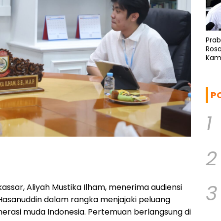
Pra
Rosa
Kam
Ref
P
1
2
3
assar, Aliyah Mustika Ilham, menerima audiensi
s Hasanuddin dalam rangka menjajaki peluang
rasi muda Indonesia. Pertemuan berlangsung di