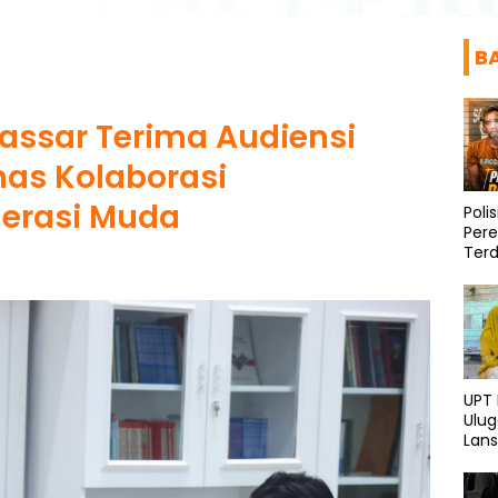
B
assar Terima Audiensi
has Kolaborasi
erasi Muda
Poli
Per
Ter
Diri
UPT
Ulu
Lans
dan 