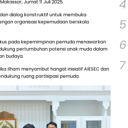
4
 Makassar, Jumat 11 Juli 2025.
i dan dialog konstruktif untuk membuka
5
dengan organisasi kepemudaan berskala
6
rfokus pada kepemimpinan pemuda menawarkan
ndukung pertumbuhan potensi anak muda dalam
dan budaya.
7
tika Ilham menyambut hangat inisiatif AIESEC dan
ukung ruang partisipasi pemuda.