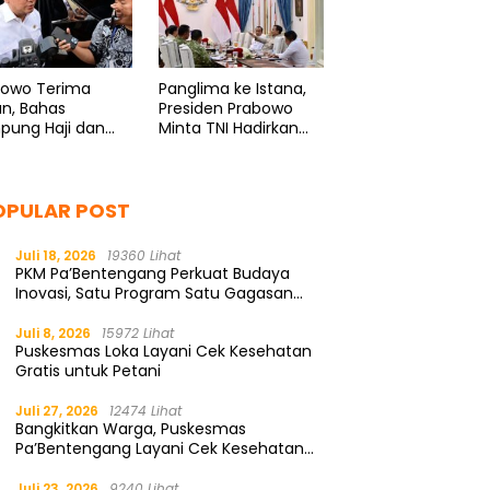
bowo Terima
Panglima ke Istana,
n, Bahas
Presiden Prabowo
pung Haji dan
Minta TNI Hadirkan
ormasi BUMN
Program Spesial
untuk Rakyat
OPULAR POST
Juli 18, 2026
19360 Lihat
PKM Pa’Bentengang Perkuat Budaya
Inovasi, Satu Program Satu Gagasan
Solutif
Juli 8, 2026
15972 Lihat
Puskesmas Loka Layani Cek Kesehatan
Gratis untuk Petani
Juli 27, 2026
12474 Lihat
Bangkitkan Warga, Puskesmas
Pa’Bentengang Layani Cek Kesehatan
Gratis
Juli 23, 2026
9240 Lihat