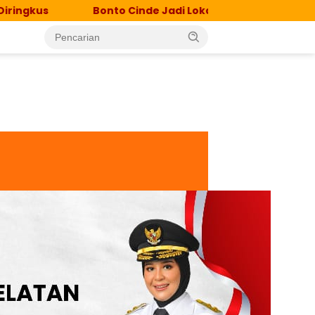
o Cinde Jadi Lokasi Percepatan Eliminasi TB, Langkah Ny