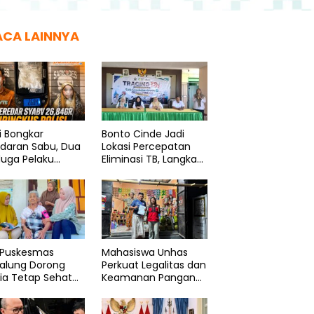
ACA LAINNYA
si Bongkar
Bonto Cinde Jadi
edaran Sabu, Dua
Lokasi Percepatan
duga Pelaku
Eliminasi TB, Langkah
ngkus
Nyata Dinkes
Bantaeng
 Puskesmas
Mahasiswa Unhas
galung Dorong
Perkuat Legalitas dan
ia Tetap Sehat
Keamanan Pangan
Produktif
UMK Bonto Rannu