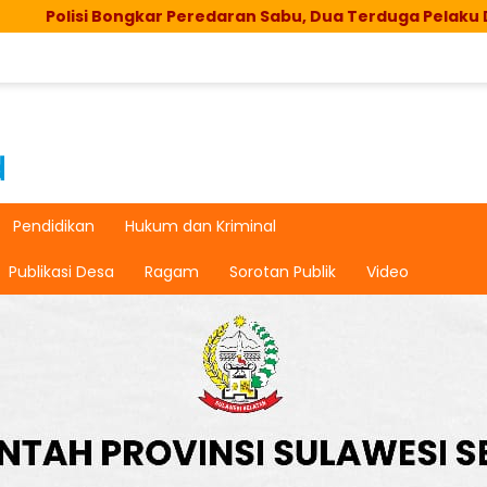
Peredaran Sabu, Dua Terduga Pelaku Diringkus
Bont
Pendidikan
Hukum dan Kriminal
Publikasi Desa
Ragam
Sorotan Publik
Video