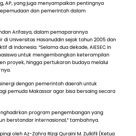
ng, AP, yang juga menyampaikan pentingnya
i kepemudaan dan pemerintah dalam
Ahdan Arifasya, dalam pemaparannya
 di Universitas Hasanuddin sejak tahun 2005 dan
tif di Indonesia. “Selama dua dekade, AIESEC in
ahasiswa untuk mengembangkan keterampilan
n proyek, hingga pertukaran budaya melalui
rnya.
inergi dengan pemerintah daerah untuk
agi pemuda Makassar agar bisa bersaing secara
a menghadirkan program pengembangan yang
n berstandar internasional,” tambahnya.
ngi oleh Az-Zahra Rizqi Quraini M. Zulkifli (Ketua