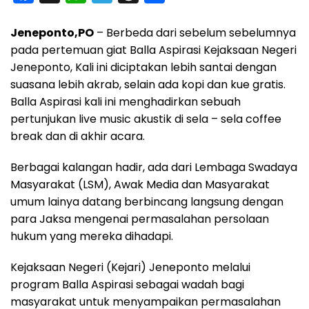
a
h
e
h
h
Jeneponto,PO
– Berbeda dari sebelum sebelumnya
c
a
l
r
a
pada pertemuan giat Balla Aspirasi Kejaksaan Negeri
e
t
e
e
r
Jeneponto, Kali ini diciptakan lebih santai dengan
b
s
g
a
e
suasana lebih akrab, selain ada kopi dan kue gratis.
o
A
r
d
Balla Aspirasi kali ini menghadirkan sebuah
o
p
a
s
pertunjukan live music akustik di sela – sela coffee
break dan di akhir acara.
k
p
m
Berbagai kalangan hadir, ada dari Lembaga Swadaya
Masyarakat (LSM), Awak Media dan Masyarakat
umum lainya datang berbincang langsung dengan
para Jaksa mengenai permasalahan persolaan
hukum yang mereka dihadapi.
Kejaksaan Negeri (Kejari) Jeneponto melalui
program Balla Aspirasi sebagai wadah bagi
masyarakat untuk menyampaikan permasalahan