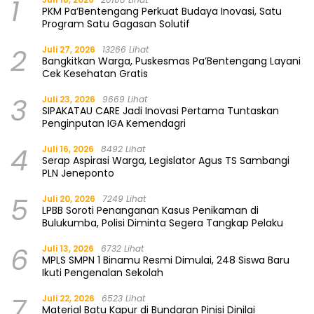
1
PKM Pa’Bentengang Perkuat Budaya Inovasi, Satu
Program Satu Gagasan Solutif
2
Juli 27, 2026
13266 Lihat
Bangkitkan Warga, Puskesmas Pa’Bentengang Layani
Cek Kesehatan Gratis
3
Juli 23, 2026
9669 Lihat
SIPAKATAU CARE Jadi Inovasi Pertama Tuntaskan
Penginputan IGA Kemendagri
4
Juli 16, 2026
8492 Lihat
Serap Aspirasi Warga, Legislator Agus TS Sambangi
PLN Jeneponto
5
Juli 20, 2026
7249 Lihat
LPBB Soroti Penanganan Kasus Penikaman di
Bulukumba, Polisi Diminta Segera Tangkap Pelaku
6
Juli 13, 2026
6732 Lihat
MPLS SMPN 1 Binamu Resmi Dimulai, 248 Siswa Baru
Ikuti Pengenalan Sekolah
7
Juli 22, 2026
6523 Lihat
Material Batu Kapur di Bundaran Pinisi Dinilai