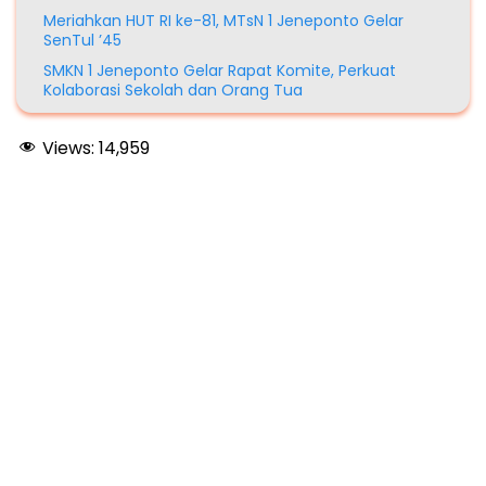
Meriahkan HUT RI ke-81, MTsN 1 Jeneponto Gelar
SenTul ’45
SMKN 1 Jeneponto Gelar Rapat Komite, Perkuat
Kolaborasi Sekolah dan Orang Tua
Views:
14,959