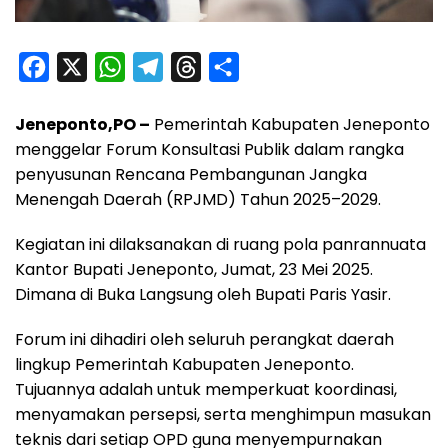
F
X
W
T
T
S
a
h
e
h
h
Jeneponto,PO –
Pemerintah Kabupaten Jeneponto
c
a
l
r
a
menggelar Forum Konsultasi Publik dalam rangka
e
t
e
e
r
penyusunan Rencana Pembangunan Jangka
b
s
g
a
e
Menengah Daerah (RPJMD) Tahun 2025–2029.
o
A
r
d
Kegiatan ini dilaksanakan di ruang pola panrannuata
o
p
a
s
Kantor Bupati Jeneponto, Jumat, 23 Mei 2025.
k
p
m
Dimana di Buka Langsung oleh Bupati Paris Yasir.
Forum ini dihadiri oleh seluruh perangkat daerah
lingkup Pemerintah Kabupaten Jeneponto.
Tujuannya adalah untuk memperkuat koordinasi,
menyamakan persepsi, serta menghimpun masukan
teknis dari setiap OPD guna menyempurnakan