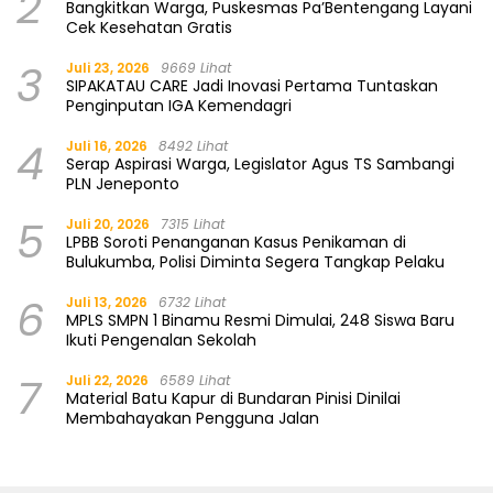
2
Bangkitkan Warga, Puskesmas Pa’Bentengang Layani
Cek Kesehatan Gratis
3
Juli 23, 2026
9669 Lihat
SIPAKATAU CARE Jadi Inovasi Pertama Tuntaskan
Penginputan IGA Kemendagri
4
Juli 16, 2026
8492 Lihat
Serap Aspirasi Warga, Legislator Agus TS Sambangi
PLN Jeneponto
5
Juli 20, 2026
7315 Lihat
LPBB Soroti Penanganan Kasus Penikaman di
Bulukumba, Polisi Diminta Segera Tangkap Pelaku
6
Juli 13, 2026
6732 Lihat
MPLS SMPN 1 Binamu Resmi Dimulai, 248 Siswa Baru
Ikuti Pengenalan Sekolah
7
Juli 22, 2026
6589 Lihat
Material Batu Kapur di Bundaran Pinisi Dinilai
Membahayakan Pengguna Jalan