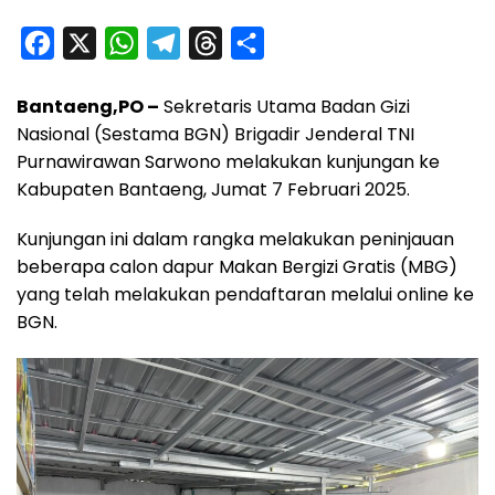
F
X
W
T
T
S
a
h
e
h
h
Bantaeng,PO –
Sekretaris Utama Badan Gizi
c
a
l
r
a
Nasional (Sestama BGN) Brigadir Jenderal TNI
e
t
e
e
r
Purnawirawan Sarwono melakukan kunjungan ke
b
s
g
a
e
Kabupaten Bantaeng, Jumat 7 Februari 2025.
o
A
r
d
Kunjungan ini dalam rangka melakukan peninjauan
o
p
a
s
beberapa calon dapur Makan Bergizi Gratis (MBG)
k
p
m
yang telah melakukan pendaftaran melalui online ke
BGN.