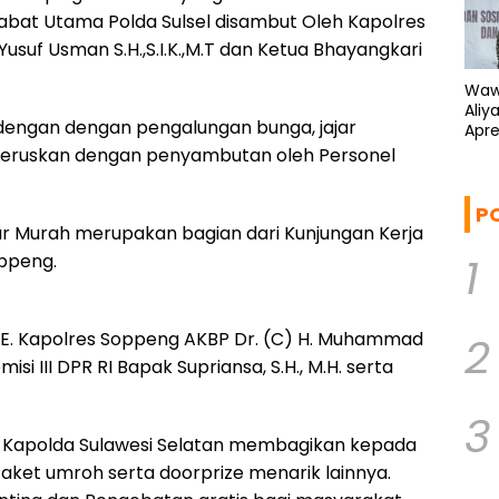
jabat Utama Polda Sulsel disambut Oleh Kapolres
suf Usman S.H.,S.I.K.,M.T dan Ketua Bhayangkari
Waw
Aliy
dengan dengan pengalungan bunga, jajar
Apre
Kem
teruskan dengan penyambutan oleh Personel
P
sar Murah merupakan bagian dari Kunjungan Kerja
1
oppeng.
 SE. Kapolres Soppeng AKBP Dr. (C) H. Muhammad
2
misi III DPR RI Bapak Supriansa, S.H., M.H. serta
3
al. Kapolda Sulawesi Selatan membagikan kepada
ket umroh serta doorprize menarik lainnya.