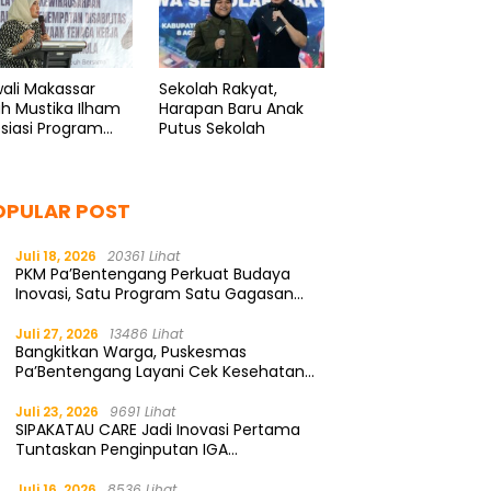
ali Makassar
Sekolah Rakyat,
ah Mustika Ilham
Harapan Baru Anak
siasi Program
Putus Sekolah
enaker
OPULAR POST
Juli 18, 2026
20361 Lihat
PKM Pa’Bentengang Perkuat Budaya
Inovasi, Satu Program Satu Gagasan
Solutif
Juli 27, 2026
13486 Lihat
Bangkitkan Warga, Puskesmas
Pa’Bentengang Layani Cek Kesehatan
Gratis
Juli 23, 2026
9691 Lihat
SIPAKATAU CARE Jadi Inovasi Pertama
Tuntaskan Penginputan IGA
Kemendagri
Juli 16, 2026
8536 Lihat