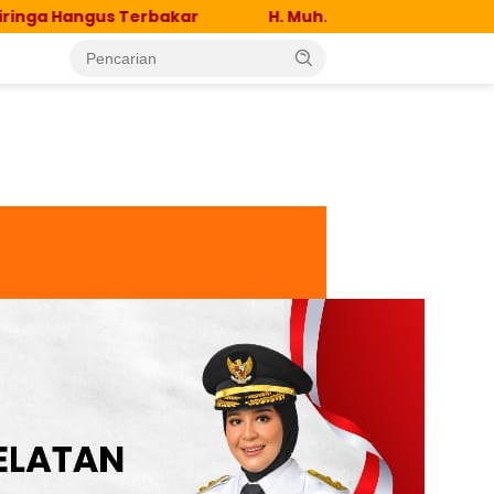
s Terbakar
H. Muh. Imam Taufiq Sapa Warga Desa P