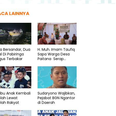
ACA LAINNYA
a Bersandar, Dua
H. Muh. Imam Taufiq
l Di Pabiringa
Sapa Warga Desa
gus Terbakar
Paitana Serap
Aspirasi
ibu Anak Kembali
Sudaryono Wajibkan,
lah Lewat
Pejabat BGN Ngantor
lah Rakyat
di Daerah