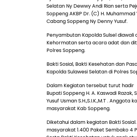
Selatan Ny Dewwy Andi Rian serta Pe
k
p
m
Soppeng AKBP Dr. (C) H. Muhammad Yu
Cabang Soppeng Ny Denny Yusuf.
Penyambutan Kapolda Sulsel diawali 
Kehormatan serta acara adat dan di
Polres Soppeng.
Bakti Sosial, Bakti Kesehatan dan Pa
Kapolda Sulawesi Selatan di Polres S
Dalam Kegiatan tersebut turut hadir
Bupati Soppeng H. A. Kaswadi Razak,
Yusuf Usman S.H.,S.I.K.,M.T . Anggota ko
masyarakat Kab Soppeng.
Diketahui dalam kegiatan Bakti Sosi
masyarakat 1.400 Paket Sembako 4 Pa