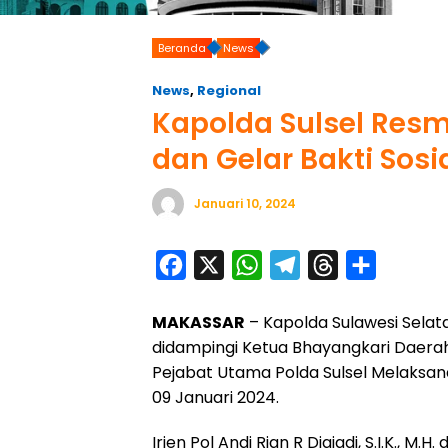
Beranda
News
News
,
Regional
Kapolda Sulsel Res
dan Gelar Bakti Sosi
Januari 10, 2024
F
X
W
T
T
S
a
h
e
h
h
MAKASSAR
– Kapolda Sulawesi Selatan I
c
a
l
r
a
didampingi Ketua Bhayangkari Daerah
e
t
e
e
r
Pejabat Utama Polda Sulsel Melaksana
b
s
g
a
e
09 Januari 2024.
o
A
r
d
Irjen Pol Andi Rian R Djajadi, S.I.K., 
o
p
a
s