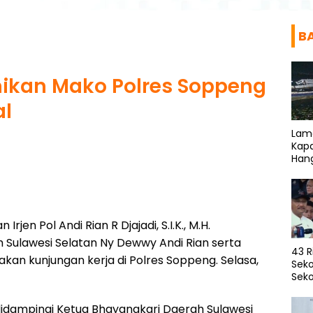
B
mikan Mako Polres Soppeng
al
Lam
Kapa
Han
rjen Pol Andi Rian R Djajadi, S.I.K., M.H.
 Sulawesi Selatan Ny Dewwy Andi Rian serta
43 R
kan kunjungan kerja di Polres Soppeng. Selasa,
Seko
Seko
M.H. didampingi Ketua Bhayangkari Daerah Sulawesi