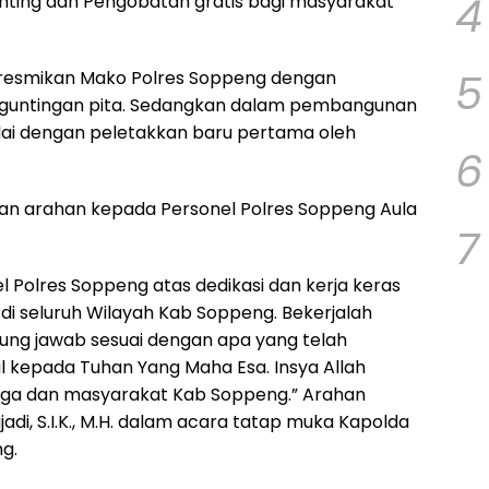
4
unting dan Pengobatan gratis bagi masyarakat
5
meresmikan Mako Polres Soppeng dengan
gguntingan pita. Sedangkan dalam pembangunan
dai dengan peletakkan baru pertama oleh
6
kan arahan kepada Personel Polres Soppeng Aula
7
l Polres Soppeng atas dedikasi dan kerja keras
di seluruh Wilayah Kab Soppeng. Bekerjalah
ggung jawab sesuai dengan apa yang telah
al kepada Tuhan Yang Maha Esa. Insya Allah
uarga dan masyarakat Kab Soppeng.” Arahan
ajadi, S.I.K., M.H. dalam acara tatap muka Kapolda
g.