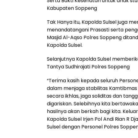
Serta Bakti Kesehatan untuk anak st
Kabupaten Soppeng
Tak Hanya itu, Kapolda Sulsel juga 
menandatangani Prasasti serta pen
Masjid Al-Aqso Polres Soppeng ditan
Kapolda Sulsel.
Selanjutnya Kapolda Sulsel memberi
Tantya Sudhirajati Polres Soppeng
“Terima kasih kepada seluruh Persone
dalam menjaga stabilitas Kamtibmas 
secara ikhlas, jaga soliditas dan tan
digariskan. Selebihnya kita bertawak
hasilnya akan berkah bagi kita. Kel
Kapolda Sulsel Irjen Pol Andi Rian R Dj
Sulsel dengan Personel Polres Soppen