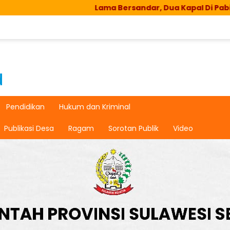
Lama Bersandar, Dua Kapal Di Pabiringa Hangu
Pendidikan
Hukum dan Kriminal
Publikasi Desa
Ragam
Sorotan Publik
Video