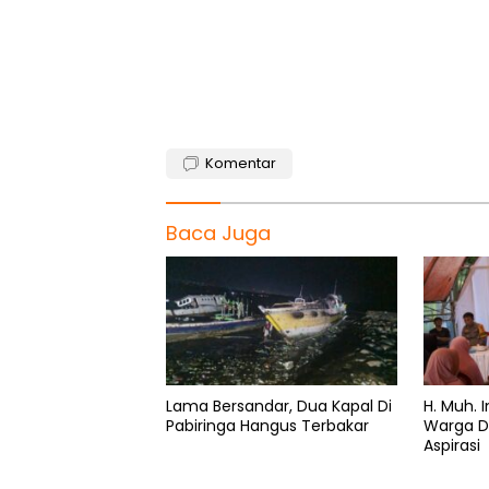
b
s
g
a
e
o
A
r
d
o
p
a
s
k
p
m
Komentar
Baca Juga
Lama Bersandar, Dua Kapal Di
H. Muh.
Pabiringa Hangus Terbakar
Warga D
Aspirasi