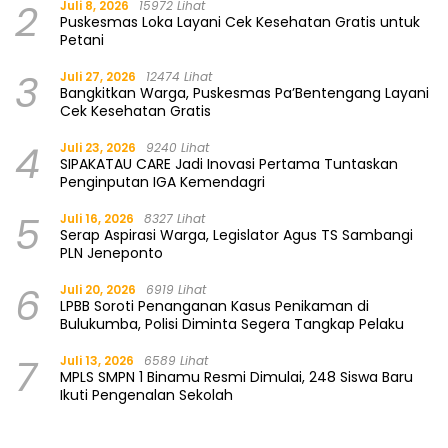
2
Juli 8, 2026
15972 Lihat
Puskesmas Loka Layani Cek Kesehatan Gratis untuk
Petani
3
Juli 27, 2026
12474 Lihat
Bangkitkan Warga, Puskesmas Pa’Bentengang Layani
Cek Kesehatan Gratis
4
Juli 23, 2026
9240 Lihat
SIPAKATAU CARE Jadi Inovasi Pertama Tuntaskan
Penginputan IGA Kemendagri
5
Juli 16, 2026
8327 Lihat
Serap Aspirasi Warga, Legislator Agus TS Sambangi
PLN Jeneponto
6
Juli 20, 2026
6919 Lihat
LPBB Soroti Penanganan Kasus Penikaman di
Bulukumba, Polisi Diminta Segera Tangkap Pelaku
7
Juli 13, 2026
6589 Lihat
MPLS SMPN 1 Binamu Resmi Dimulai, 248 Siswa Baru
Ikuti Pengenalan Sekolah