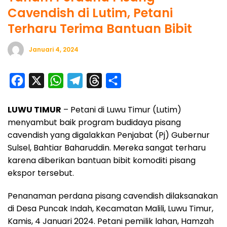
Cavendish di Lutim, Petani
Terharu Terima Bantuan Bibit
Januari 4, 2024
F
X
W
T
T
S
a
h
e
h
h
LUWU TIMUR
– Petani di Luwu Timur (Lutim)
c
a
l
r
a
menyambut baik program budidaya pisang
e
t
e
e
r
cavendish yang digalakkan Penjabat (Pj) Gubernur
b
s
g
a
e
Sulsel, Bahtiar Baharuddin. Mereka sangat terharu
o
A
r
d
karena diberikan bantuan bibit komoditi pisang
o
p
a
s
ekspor tersebut.
k
p
m
Penanaman perdana pisang cavendish dilaksanakan
di Desa Puncak Indah, Kecamatan Malili, Luwu Timur,
Kamis, 4 Januari 2024. Petani pemilik lahan, Hamzah