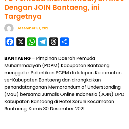
Dengan JOIN Bantaeng, ini
Targetnya
Desember 31, 2021
F
X
W
T
T
S
a
h
e
h
h
BANTAENG
– Pimpinan Daerah Pemuda
c
a
l
r
a
Muhammadiyah (PDPM) Kabupaten Bantaeng
e
t
e
e
r
menggelar Pelantikan PCPM di delapan Kecamatan
b
s
g
a
e
se-Kabupaten Bantaeng dan dirangkaikan
o
A
r
d
penandatanganan Memorandum of Understanding
o
p
a
s
(MoU) bersama Jurnalis Online Indonesia (JOIN) DPD
Kabupaten Bantaeng di Hotel Seruni Kecamatan
k
p
m
Bantaeng, Kamis 30 Desember 2021.