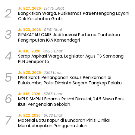
2
Juli 27, 2026
13475 Lihat
Bangkitkan Warga, Puskesmas Pa’Bentengang Layani
Cek Kesehatan Gratis
3
Juli 23, 2026
9691 Lihat
SIPAKATAU CARE Jadi Inovasi Pertama Tuntaskan
Penginputan IGA Kemendagri
4
Juli 16, 2026
8525 Lihat
Serap Aspirasi Warga, Legislator Agus TS Sambangi
PLN Jeneponto
5
Juli 20, 2026
7381 Lihat
LPBB Soroti Penanganan Kasus Penikaman di
Bulukumba, Polisi Diminta Segera Tangkap Pelaku
6
Juli 13, 2026
6765 Lihat
MPLS SMPN 1 Binamu Resmi Dimulai, 248 Siswa Baru
Ikuti Pengenalan Sekolah
7
Juli 22, 2026
6633 Lihat
Material Batu Kapur di Bundaran Pinisi Dinilai
Membahayakan Pengguna Jalan