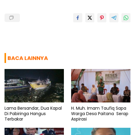
k
p
m
BACA LAINNYA
Lama Bersandar, Dua Kapal
H. Muh. Imam Taufiq Sapa
Di Pabiringa Hangus
Warga Desa Paitana Serap
Terbakar
Aspirasi