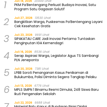
1
Juli 18, 2026
20449 Lihat
PKM Pa’Bentengang Perkuat Budaya Inovasi, Satu
Program Satu Gagasan Solutif
2
Juli 27, 2026
13530 Lihat
Bangkitkan Warga, Puskesmas Pa’Bentengang Layani
Cek Kesehatan Gratis
3
Juli 23, 2026
9691 Lihat
SIPAKATAU CARE Jadi Inovasi Pertama Tuntaskan
Penginputan IGA Kemendagri
4
Juli 16, 2026
8536 Lihat
Serap Aspirasi Warga, Legislator Agus TS Sambangi
PLN Jeneponto
5
Juli 20, 2026
7381 Lihat
LPBB Soroti Penanganan Kasus Penikaman di
Bulukumba, Polisi Diminta Segera Tangkap Pelaku
6
Juli 13, 2026
6776 Lihat
MPLS SMPN 1 Binamu Resmi Dimulai, 248 Siswa Baru
Ikuti Pengenalan Sekolah
7
Juli 22, 2026
6688 Lihat
Material Batu Kapur di Bundaran Pinisi Dinilai