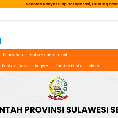
Sekolah Rakyat Siap Beroperasi, Dudung Pastikan Fasili
Pendidikan
Hukum dan Kriminal
Publikasi Desa
Ragam
Sorotan Publik
Video