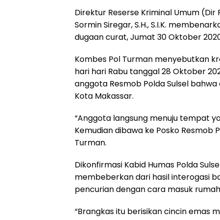
k
p
m
Direktur Reserse Kriminal Umum (Dir
Sormin Siregar, S.H., S.I.K. memben
dugaan curat, Jumat 30 Oktober 2020
Kombes Pol Turman menyebutkan kro
hari hari Rabu tanggal 28 Oktober 2020
anggota Resmob Polda Sulsel bahwa di
Kota Makassar.
“Anggota langsung menuju tempat y
Kemudian dibawa ke Posko Resmob Polda
Turman.
Dikonfirmasi Kabid Humas Polda Sulsel 
membeberkan dari hasil interogasi b
pencurian dengan cara masuk ruma
“Brangkas itu berisikan cincin emas m