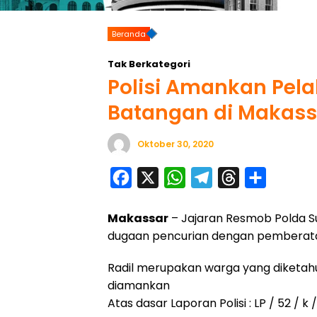
Beranda
Tak Berkategori
Polisi Amankan Pel
Batangan di Makass
Oktober 30, 2020
F
X
W
T
T
S
a
h
e
h
h
Makassar
– Jajaran Resmob Polda S
c
a
l
r
a
dugaan pencurian dengan pemberatan 
e
t
e
e
r
b
s
g
a
e
Radil merupakan warga yang diketahui
o
A
r
d
diamankan
Atas dasar Laporan Polisi : LP / 52 / k
o
p
a
s