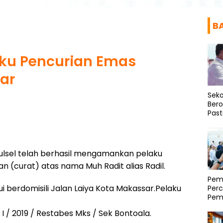
B
aku Pencurian Emas
ar
Seko
Bero
Past
Asr
ulsel telah berhasil mengamankan pelaku
(curat) atas nama Muh Radit alias Radil.
Pemp
 berdomisili Jalan Laiya Kota Makassar.Pelaku
Per
Pem
Regi
 / I / 2019 / Restabes Mks / Sek Bontoala.
Mam