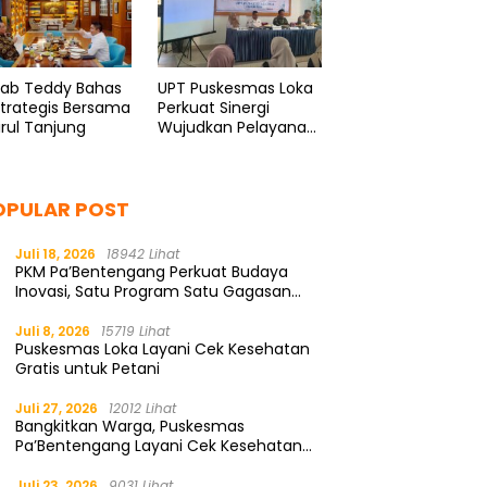
kab Teddy Bahas
UPT Puskesmas Loka
Strategis Bersama
Perkuat Sinergi
rul Tanjung
Wujudkan Pelayanan
Kesehatan
Berkualitas
OPULAR POST
Juli 18, 2026
18942 Lihat
PKM Pa’Bentengang Perkuat Budaya
Inovasi, Satu Program Satu Gagasan
Solutif
Juli 8, 2026
15719 Lihat
Puskesmas Loka Layani Cek Kesehatan
Gratis untuk Petani
Juli 27, 2026
12012 Lihat
Bangkitkan Warga, Puskesmas
Pa’Bentengang Layani Cek Kesehatan
Gratis
Juli 23, 2026
9031 Lihat