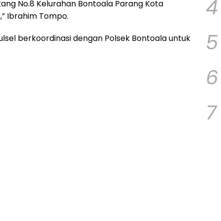
4
ekang No.8 Kelurahan Bontoala Parang Kota
9,” Ibrahim Tompo.
5
lsel berkoordinasi dengan Polsek Bontoala untuk
6
7