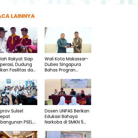
ACA LAINNYA
lah Rakyat Siap
Wali Kota Makassar-
perasi, Dudung
Dubes Singapura
ikan Fasilitas dan
Bahas Progran
ama Layak
Penguatan Kapasitas
ASN
rov Sulsel
Dosen UNPAS Berikan
cepat
Edukasi Bahaya
bangunan PSEL
Narkoba di SMKN 5
onal
Bantaeng
minasata