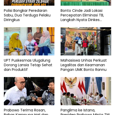
Polisi Bongkar Peredaran
Bonto Cinde Jadi Lokasi
Sabu, Dua Terduga Pelaku
Percepatan Eliminasi TB,
Diringkus
Langkah Nyata Dinkes
Bantaeng
UPT Puskesmas Ulugalung
Mahasiswa Unhas Perkuat
Dorong Lansia Tetap Sehat
Legalitas dan Keamanan
dan Produktif
Pangan UMK Bonto Rannu
Prabowo Terima Rosan,
Panglima ke Istana,
Bahas Kampung Haji dan
Presiden Prabowo Minta TNI