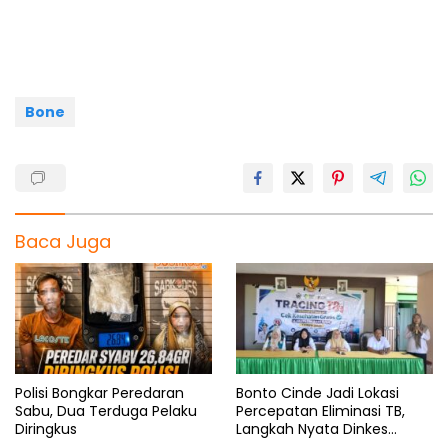
b
s
g
a
e
o
A
r
d
o
p
a
s
k
p
m
Bone
Baca Juga
Polisi Bongkar Peredaran
Bonto Cinde Jadi Lokasi
Sabu, Dua Terduga Pelaku
Percepatan Eliminasi TB,
Diringkus
Langkah Nyata Dinkes
Bantaeng