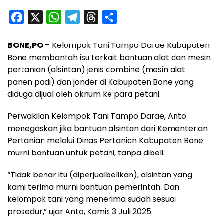
F
X
W
T
T
S
a
h
e
h
h
BONE,PO
– Kelompok Tani Tampo Darae Kabupaten
c
a
l
r
a
Bone membantah isu terkait bantuan alat dan mesin
e
t
e
e
r
pertanian (alsintan) jenis combine (mesin alat
b
s
g
a
e
panen padi) dan jonder di Kabupaten Bone yang
o
A
r
d
diduga dijual oleh oknum ke para petani.
o
p
a
s
Perwakilan Kelompok Tani Tampo Darae, Anto
k
p
m
menegaskan jika bantuan alsintan dari Kementerian
Pertanian melalui Dinas Pertanian Kabupaten Bone
murni bantuan untuk petani, tanpa dibeli.
“Tidak benar itu (diperjualbelikan), alsintan yang
kami terima murni bantuan pemerintah. Dan
kelompok tani yang menerima sudah sesuai
prosedur,” ujar Anto, Kamis 3 Juli 2025.