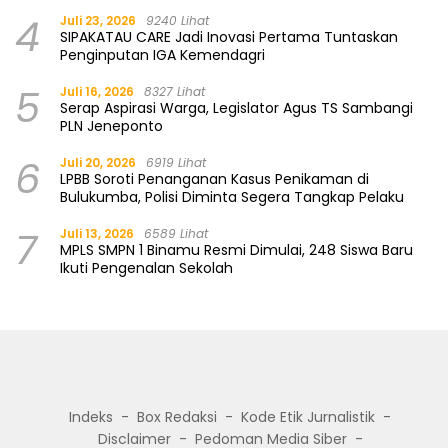
4
Juli 23, 2026
9240 Lihat
SIPAKATAU CARE Jadi Inovasi Pertama Tuntaskan
Penginputan IGA Kemendagri
5
Juli 16, 2026
8327 Lihat
Serap Aspirasi Warga, Legislator Agus TS Sambangi
PLN Jeneponto
6
Juli 20, 2026
6919 Lihat
LPBB Soroti Penanganan Kasus Penikaman di
Bulukumba, Polisi Diminta Segera Tangkap Pelaku
7
Juli 13, 2026
6589 Lihat
MPLS SMPN 1 Binamu Resmi Dimulai, 248 Siswa Baru
Ikuti Pengenalan Sekolah
Indeks
Box Redaksi
Kode Etik Jurnalistik
Disclaimer
Pedoman Media Siber