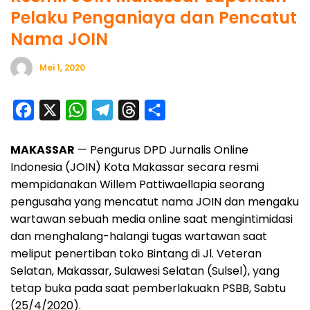
Pelaku Penganiaya dan Pencatut
Nama JOIN
Mei 1, 2020
F
X
W
T
T
S
a
h
e
h
h
MAKASSAR
— Pengurus DPD Jurnalis Online
c
a
l
r
a
Indonesia (JOIN) Kota Makassar secara resmi
e
t
e
e
r
mempidanakan Willem Pattiwaellapia seorang
b
s
g
a
e
pengusaha yang mencatut nama JOIN dan mengaku
o
A
r
d
wartawan sebuah media online saat mengintimidasi
o
p
a
s
dan menghalang-halangi tugas wartawan saat
meliput penertiban toko Bintang di Jl. Veteran
k
p
m
Selatan, Makassar, Sulawesi Selatan (Sulsel), yang
tetap buka pada saat pemberlakuakn PSBB, Sabtu
(25/4/2020).