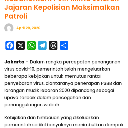
Jajaran Kepolisian Maksimalkan
Patroli
April 29, 2020
F
X
W
T
T
S
a
h
e
h
h
Jakarta –
Dalam rangka percepatan penanganan
c
a
l
r
a
virus covid-19, pemerintah telah mengeluarkan
e
t
e
e
r
beberapa kebijakan untuk memutus rantai
b
s
g
a
e
penyebaran virus, diantaranya penerapan PSBB dan
o
A
r
d
larangan mudik lebaran 2020 dipandang sebagai
o
p
a
s
upaya terbaik dalam pencegahan dan
penanggulangan wabah.
k
p
m
Kebijakan dan himbauan yang dikeluarkan
pemerintah sedikitbanyaknya menimbulkan dampak