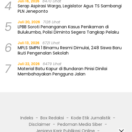
4
Juli 16, 2026
8470 Lihat
Serap Aspirasi Warga, Legislator Agus TS Sambangi
PLN Jeneponto
5
Juli 20, 2026
7128 Lihat
LPBB Soroti Penanganan Kasus Penikaman di
Bulukumba, Polisi Diminta Segera Tangkap Pelaku
6
Juli 13, 2026
6721 Lihat
MPLS SMPN 1 Binamu Resmi Dimulai, 248 Siswa Baru
Ikuti Pengenalan Sekolah
7
Juli 22, 2026
6479 Lihat
Material Batu Kapur di Bundaran Pinisi Dinilai
Membahayakan Pengguna Jalan
Indeks
Box Redaksi
Kode Etik Jurnalistik
Disclaimer
Pedoman Media Siber
Jenjang Karir Publikasi Online