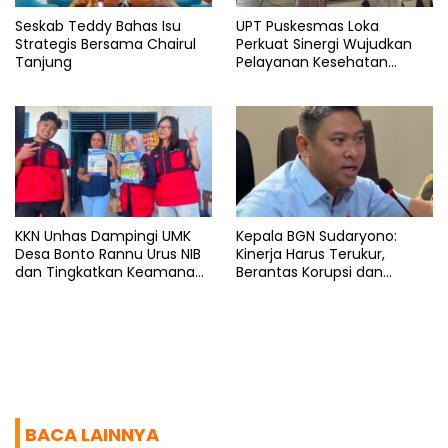
Seskab Teddy Bahas Isu
UPT Puskesmas Loka
Strategis Bersama Chairul
Perkuat Sinergi Wujudkan
Tanjung
Pelayanan Kesehatan
Berkualitas
KKN Unhas Dampingi UMK
Kepala BGN Sudaryono:
Desa Bonto Rannu Urus NIB
Kinerja Harus Terukur,
dan Tingkatkan Keamanan
Berantas Korupsi dan
Pangan
Benahi Birokrasi
BACA LAINNYA