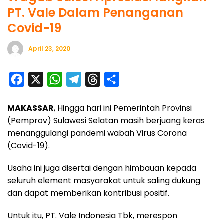
PT. Vale Dalam Penanganan
Covid-19
April 23, 2020
F
X
W
T
T
S
a
h
e
h
h
MAKASSAR
, Hingga hari ini Pemerintah Provinsi
c
a
l
r
a
(Pemprov) Sulawesi Selatan masih berjuang keras
e
t
e
e
r
menanggulangi pandemi wabah Virus Corona
b
s
g
a
e
(Covid-19).
o
A
r
d
Usaha ini juga disertai dengan himbauan kepada
o
p
a
s
seluruh element masyarakat untuk saling dukung
k
p
m
dan dapat memberikan kontribusi positif.
Untuk itu, PT. Vale Indonesia Tbk, merespon