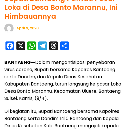
Loka di Desa Bonto Marannu, Ini
Himbauannya
April 9, 2020
F
X
W
T
T
S
a
h
e
h
h
BANTAENG—
Dalam mengantisipasi penyebaran
c
a
l
r
a
virus corona, Bupati bersama Kapolres Bantaeng
e
t
e
e
r
serta Dandim, dan Kepala Dinas Kesehatan
b
s
g
a
e
Kabupaten Bantaeng, turun langsung ke pasar Loka
o
A
r
d
Desa Bonto Marannu, Kecamatan Uluere, Bantaeng,
o
p
a
s
Sulsel. Kamis, (9/4).
k
p
m
Di kegiatan itu, Bupati Bantaeng bersama Kapolres
Bantaeng serta Dandim 1410 Bantaeng dan Kepala
Dinas Kesehatan Kab. Bantaeng mengajak kepada